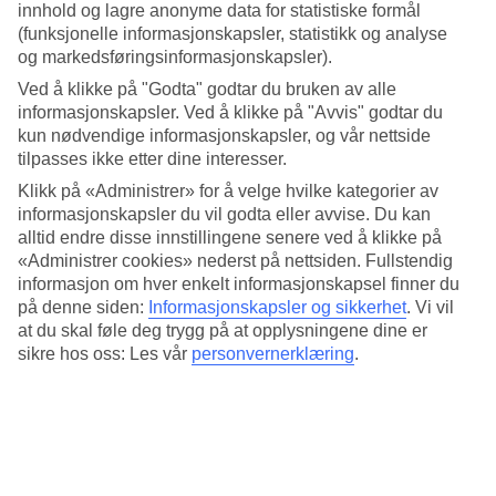
innhold og lagre anonyme data for statistiske formål
11/22
(funksjonelle informasjonskapsler, statistikk og analyse
og markedsføringsinformasjonskapsler).
Ved å klikke på "Godta" godtar du bruken av alle
Vannfallene ved Krka
informasjonskapsler. Ved å klikke på "Avvis" godtar du
12/22
kun nødvendige informasjonskapsler, og vår nettside
tilpasses ikke etter dine interesser.
Klikk på «Administrer» for å velge hvilke kategorier av
Vannfallet ved Krka
informasjonskapsler du vil godta eller avvise. Du kan
alltid endre disse innstillingene senere ved å klikke på
13/22
«Administrer cookies» nederst på nettsiden. Fullstendig
informasjon om hver enkelt informasjonskapsel finner du
Dubrovnik
på denne siden:
Informasjonskapsler og sikkerhet
.
Vi vil
at du skal føle deg trygg på at opplysningene dine er
14/22
sikre hos oss: Les vår
personvernerklæring
.
Igrane
15/22