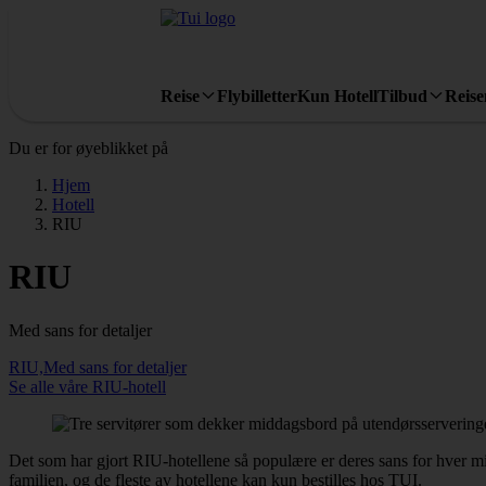
Reise
Flybilletter
Kun Hotell
Tilbud
Reis
Du er for øyeblikket på
Hjem
Hotell
RIU
RIU
Med sans for detaljer
RIU,Med sans for detaljer
Se alle våre RIU-hotell
Det som har gjort RIU-hotellene så populære er deres sans for hver mi
familien, og de fleste av hotellene kan kun bestilles hos TUI.