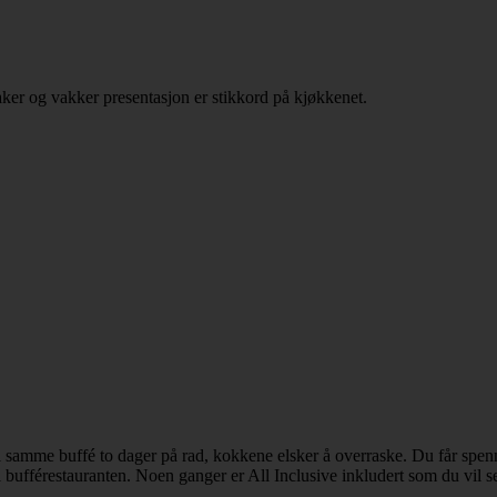
aker og vakker presentasjon er stikkord på kjøkkenet.
 samme buffé to dager på rad, kokkene elsker å overraske. Du får spenn
 til bufférestauranten. Noen ganger er All Inclusive inkludert som du vil s