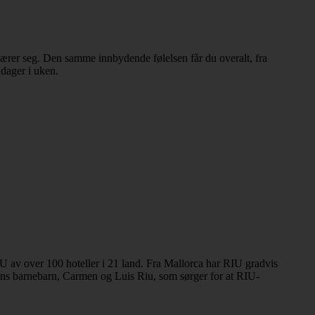
lærer seg. Den samme innbydende følelsen får du overalt, fra
 dager i uken.
RIU av over 100 hoteller i 21 land. Fra Mallorca har RIU gradvis
rens barnebarn, Carmen og Luis Riu, som sørger for at RIU-