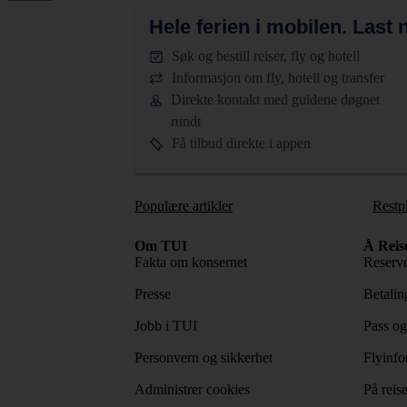
Hele ferien i mobilen.
Last n
Søk og bestill reiser, fly og hotell
Informasjon om fly, hotell og transfer
Direkte kontakt med guidene døgnet
rundt
Få tilbud direkte i appen
Populære artikler
Restp
Om TUI
Å Reis
Fakta om konsernet
Reserve
Presse
Betaling
Jobb i TUI
Pass og
Personvern og sikkerhet
Flyinfo
Administrer cookies
På reis