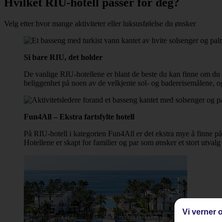
Hvilket RIU-hotell passer for deg?
Velg etter hvor mange aktiviteter eller luksusfølelse du ønsker
Si bare RIU, det holder
De vanlige RIU-hotellene er blant de beste du kan finne om du 
beliggenhet på noen av de velkjente sol- og badereisemålene, og p
Fun4All – Ekstra fartsfylte hotell
På RIU-hotell i kategorien Fun4All er det ekstra mye å finne p
Hotellene er skapt for familier og par som ønsker et stort utvalg 
Vi verner o