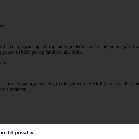
vil ha en prisgunstig sol- og badeferie der de små detaljene overgår f
asser til både par og familier i alle aldre.
å, i form av vanngymnastikk, treningstimer med RiuFit, kunst atelier, i
av aktiviteter.
m ditt privatliv