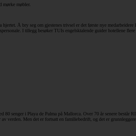
hjertet. Å bry seg om gjestenes trivsel er det første nye medarbeidere 
ingspersonale. I tillegg besøker TUIs engelsktalende guider hotellene flere
l med 80 senger i Playa de Palma på Mallorca. Over 70 år senere består 
 av verden. Men det er fortsatt en familiebedrift, og det er grunnlegge