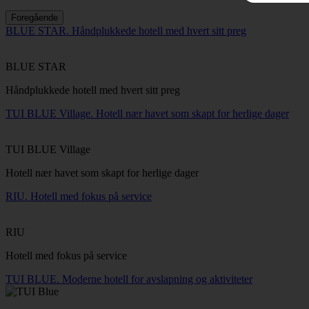
Foregående
BLUE STAR. Håndplukkede hotell med hvert sitt preg
BLUE STAR
Håndplukkede hotell med hvert sitt preg
TUI BLUE Village. Hotell nær havet som skapt for herlige dager
TUI BLUE Village
Hotell nær havet som skapt for herlige dager
RIU. Hotell med fokus på service
RIU
Hotell med fokus på service
TUI BLUE. Moderne hotell for avslapning og aktiviteter