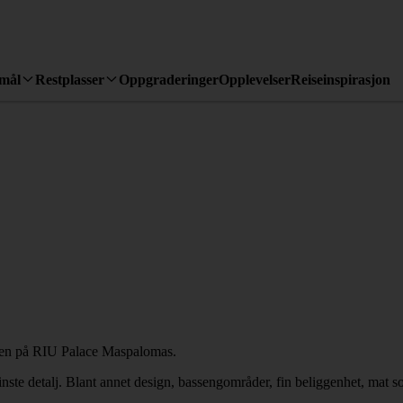
emål
Restplasser
Oppgraderinger
Opplevelser
Reiseinspirasjon
nste detalj. Blant annet design, bassengområder, fin beliggenhet, mat 