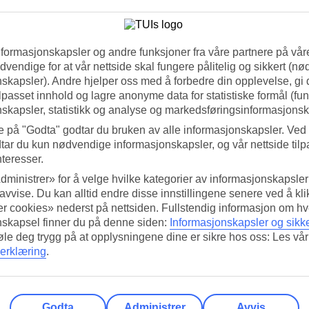
nformasjonskapsler og andre funksjoner fra våre partnere på våre
vendige for at vår nettside skal fungere pålitelig og sikkert (n
ard og komfort. Ofte med den beste beliggenheten på reisemålet, elegant
skapsler). Andre hjelper oss med å forbedre din opplevelse, gi
ilpasset innhold og lagre anonyme data for statistiske formål (fu
skapsler, statistikk og analyse og markedsføringsinformasjonsk
e på "Godta" godtar du bruken av alle informasjonskapsler. Ved 
tar du kun nødvendige informasjonskapsler, og vår nettside tilp
nteresser.
dministrer» for å velge hvilke kategorier av informasjonskapsler 
 avvise. Du kan alltid endre disse innstillingene senere ved å kl
r cookies» nederst på nettsiden. Fullstendig informasjon om hv
nskapsel finner du på denne siden:
Informasjonskapsler og sikk
føle deg trygg på at opplysningene dine er sikre hos oss: Les vår
erklæring
.
Godta
Administrer
Avvis