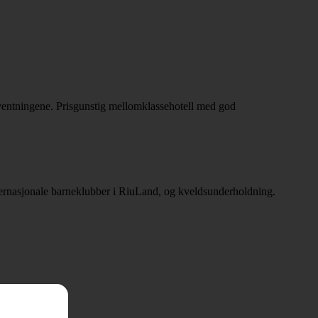
orventningene. Prisgunstig mellomklassehotell med god
nternasjonale barneklubber i RiuLand, og kveldsunderholdning.