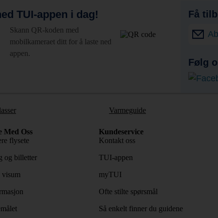
ed TUI-appen i dag!
Få til
Skann QR-koden med
Ab
mobilkameraet ditt for å laste ned
appen.
Følg o
lasser
Varmeguide
e Med Oss
Kundeservice
re flysete
Kontakt oss
 og billetter
TUI-appen
 visum
myTUI
rmasjon
Ofte stilte spørsmål
emålet
Så enkelt finner du guidene