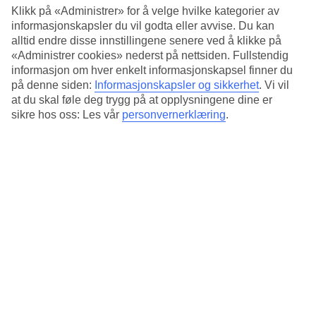
12/21
Klikk på «Administrer» for å velge hvilke kategorier av
informasjonskapsler du vil godta eller avvise. Du kan
alltid endre disse innstillingene senere ved å klikke på
Maspalomas
«Administrer cookies» nederst på nettsiden. Fullstendig
13/21
informasjon om hver enkelt informasjonskapsel finner du
på denne siden:
Informasjonskapsler og sikkerhet
.
Vi vil
at du skal føle deg trygg på at opplysningene dine er
sikre hos oss: Les vår
personvernerklæring
.
14/21
15/21
Barranco de Barafonso.
16/21
17/21