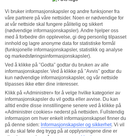
Søk
Vi bruker informasjonskapsler og andre funksjoner fra
våre partnere på våre nettsider. Noen er nødvendige for
at vår nettside skal fungere pålitelig og sikkert
(nødvendige informasjonskapsler). Andre hjelper oss
Du er for øyeblikket på
med å forbedre din opplevelse, gi deg personlig tilpasset
innhold og lagre anonyme data for statistiske formål
Hjem
(funksjonelle informasjonskapsler, statistikk og analyse
Feriereiser
og markedsføringsinformasjonskapsler).
Spania
Gran Canaria
Ved å klikke på "Godta" godtar du bruken av alle
Restplasser
informasjonskapsler. Ved å klikke på "Avvis" godtar du
kun nødvendige informasjonskapsler, og vår nettside
Restplasser Gran Canaria
tilpasses ikke etter dine interesser.
Klikk på «Administrer» for å velge hvilke kategorier av
Under finner du våre billige
restplasser til Gran Canaria
. Her
informasjonskapsler du vil godta eller avvise. Du kan
finnes noe for enhver smak og lommebok, og på noen av våre
alltid endre disse innstillingene senere ved å klikke på
restplassreiser er også all inclusive inkludert! Er du litt fleksibel på
«Administrer cookies» nederst på nettsiden. Fullstendig
avreisedato, kan du sikre deg en billig
reise til Gran Canaria
!
informasjon om hver enkelt informasjonskapsel finner du
på denne siden:
Informasjonskapsler og sikkerhet
.
Vi vil
Hotelltips
at du skal føle deg trygg på at opplysningene dine er