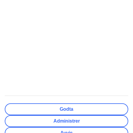
Ferdig
Reisemål
Nullstill
Ferdig
Avreisedato
Ma
Ti
On
To
Fr
Lø
Sø
Hvor fleksibel er ankomstdatoen?
Kun valgt dato
+/- 3 Dager
+/- 7 Dager
+/- 14 Dager
Nullstill
Ferdig
Antall reisende
Antall rom
Velg for meg
Godta
Voksne
2
Administrer
Barn (0-17)
0
Avvis