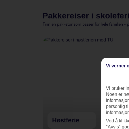
Pakkereiser i skolefer
Finn en pakketur som passer for hele familien - 
Vi verner o
Vi bruker i
Noen er nød
informasjon
personlig t
informasjon
Høstferie
Ved å klikk
"Avvis" god