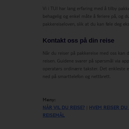
Vi i TUI har lang erfaring med å tilby pakk
behagelig og enkel måte å feriere på, og du b
pakkereiseloven, slik at du kan føle deg ek
Kontakt oss på din reise
Når du reiser på pakkereise med oss kan du
reisen. Guidene svarer på spørsmål via ap
operatørs ordinære takster. Det enkleste e
ned på smarttelefon og nettbrett.
Meny:
NÅR VIL DU REISE?
|
HVEM REISER DU
REISEMÅL