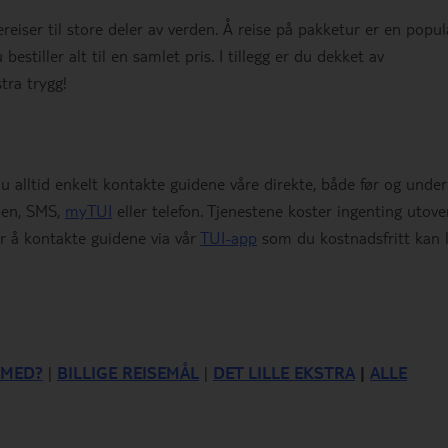
ereiser til store deler av verden. Å reise på pakketur er en popul
estiller alt til en samlet pris. I tillegg er du dekket av
stra trygg!
 alltid enkelt kontakte guidene våre direkte, både før og under
pen, SMS,
myTUI
eller telefon. Tjenestene koster ingenting utove
r å kontakte guidene via vår
TUI-app
som du kostnadsfritt kan 
 MED?
|
BILLIGE REISEMÅL
|
DET LILLE EKSTRA
|
ALLE