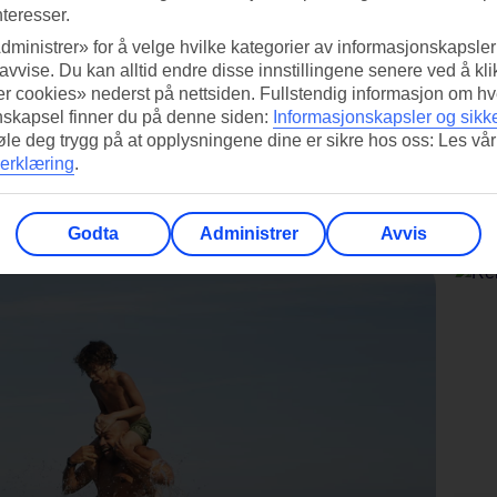
nteresser.
dministrer» for å velge hvilke kategorier av informasjonskapsler 
 avvise. Du kan alltid endre disse innstillingene senere ved å kl
r cookies» nederst på nettsiden. Fullstendig informasjon om hv
nskapsel finner du på denne siden:
Informasjonskapsler og sikk
føle deg trygg på at opplysningene dine er sikre hos oss: Les vår
men med?
erklæring
.
er alene - så har TUI en reise for deg.
Godta
Administrer
Avvis