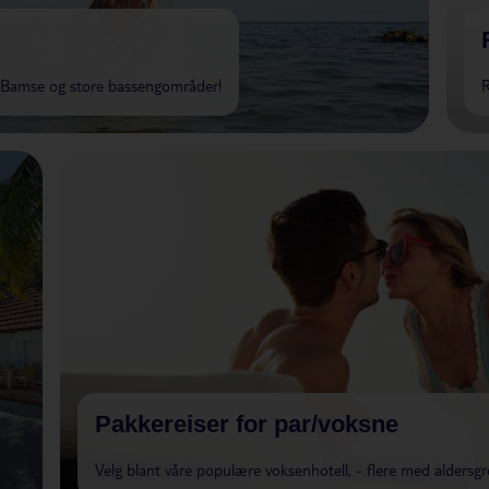
d Bamse og store bassengområder!
R
Pakkereiser for par/voksne
Velg blant våre populære voksenhotell, - flere med aldersg