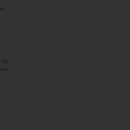
ær,
r din
laste