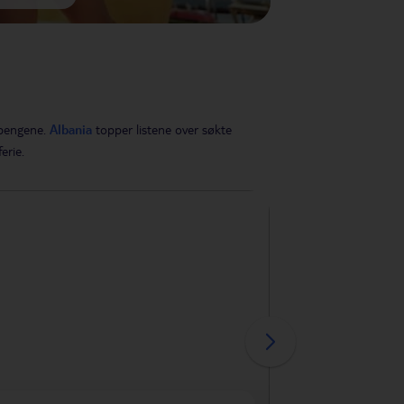
 pengene.
Albania
topper listene over søkte
ferie.