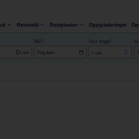
bud
Reisemål
Restplasser
Oppgraderinger
Op
Når?
Hvor lenge?
An
Liste
1 uke