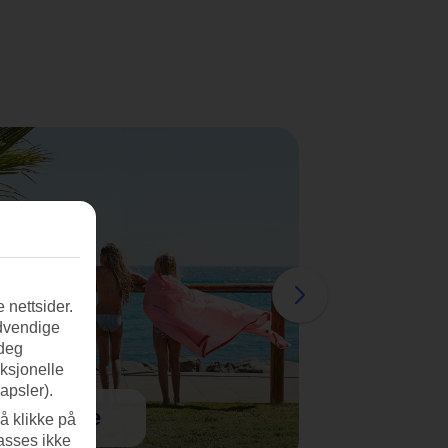
 nettsider.
ødvendige
 deg
nksjonelle
apsler).
Vinterferie
å klikke på
asses ikke