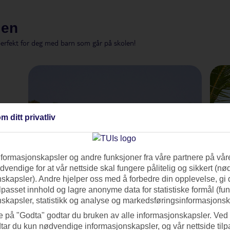
ien
perfekt for deg med barn som går på skolen!
m ditt privatliv
nformasjonskapsler og andre funksjoner fra våre partnere på våre
vendige for at vår nettside skal fungere pålitelig og sikkert (n
skapsler). Andre hjelper oss med å forbedre din opplevelse, gi
ilpasset innhold og lagre anonyme data for statistiske formål (fu
skapsler, statistikk og analyse og markedsføringsinformasjonsk
Juleferie
e på "Godta" godtar du bruken av alle informasjonskapsler. Ved 
tar du kun nødvendige informasjonskapsler, og vår nettside tilp