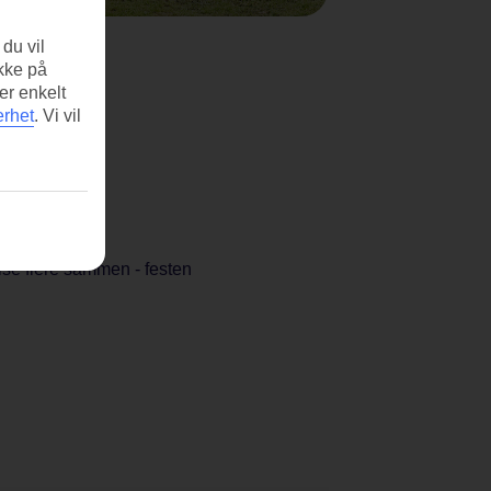
du vil
ikke på
er enkelt
erhet
.
Vi vil