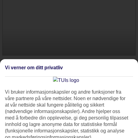
Verona
Vi verner om ditt privatliv
Romerske ruiner og opera i et klassisk amfiteater, eksklusive
butikker med Prada og Gucci. Verona har alt! Byen kalles også
vinhovedstaden, og bare noen kilometer unna ligger vindistriktet
Vi bruker informasjonskapsler og andre funksjoner fra
våre partnere på våre nettsider. Noen er nødvendige for
Valpolicella, hvor amarone vinen lages. Vil du dra på en vinreise til
at vår nettside skal fungere pålitelig og sikkert
Italia eller besøk en vingård i ferien, da er Verona stedet.
(nødvendige informasjonskapsler). Andre hjelper oss
Bestill fly + hotell her »
med å forbedre din opplevelse, gi deg personlig tilpasset
innhold og lagre anonyme data for statistiske formål
(funksjonelle informasjonskapsler, statistikk og analyse
Opplevelser via WineTourism.com
og markedsføringsinformasjonskapsler).