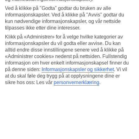
Ved å klikke på "Godta" godtar du bruken av alle
informasjonskapsler. Ved å klikke på "Avvis" godtar du
kun nødvendige informasjonskapsler, og vår nettside
tilpasses ikke etter dine interesser.
Klikk på «Administrer» for å velge hvilke kategorier av
informasjonskapsler du vil godta eller avvise. Du kan
alltid endre disse innstillingene senere ved å klikke på
«Administrer cookies» nederst på nettsiden. Fullstendig
informasjon om hver enkelt informasjonskapsel finner du
på denne siden:
Informasjonskapsler og sikkerhet
.
Vi vil
Utforsk Valpolicella
at du skal føle deg trygg på at opplysningene dine er
sikre hos oss: Les vår
personvernerklæring
.
• Ost- og vinsmaking med lokale viner
• Amarone, vinsmaking
• Vinsmaking. Valpolicella, et vindistrikt med mange valg
Les mer og bestill vinopplevelser »