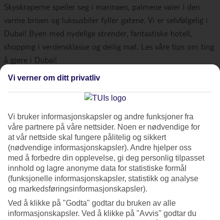
Skyskraperne speiler seg i marinaen, palmene vaier i den
varme brisen og luksusbiler fyller gatene. Vi er selvfølgelig i
Dubai! Byen med nydelige strender, fantastiske hotell,
shopping i verdensklasse og deilig mat. Les våre tips om ting
å gjøre i Dubai!
Vi verner om ditt privatliv
1. Burj Khalifa, verdens høyeste
bygning
Vi bruker informasjonskapsler og andre funksjoner fra
våre partnere på våre nettsider. Noen er nødvendige for
Ta turen opp i
Burj Khalifa
og se den spektakulære utsikten
at vår nettside skal fungere pålitelig og sikkert
(nødvendige informasjonskapsler). Andre hjelper oss
over Dubai. Bygget er 828 meter høyt og ble i 2010 kåret til
med å forbedre din opplevelse, gi deg personlig tilpasset
verdens høyeste bygning, en tittel det fremdeles bærer. Det
innhold og lagre anonyme data for statistiske formål
ikoniske bygget består av både hotell, private
(funksjonelle informasjonskapsler, statistikk og analyse
og markedsføringsinformasjonskapsler).
luksusleiligheter, restauranter, kinoer og kontorer. Verdens
største kjøpesenter Dubai Mall ligger også her, så ikke glem
Ved å klikke på "Godta" godtar du bruken av alle
informasjonskapsler. Ved å klikke på "Avvis" godtar du
lommeboken hjemme! Gå ut på observasjonsdekkene
At The