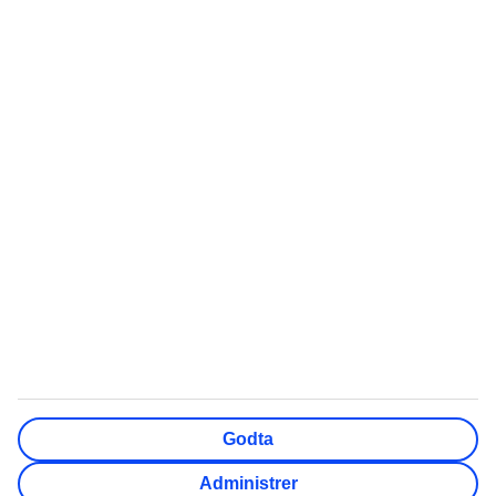
Mest Søkt
Populært
Quiz: Hvor skal du reise?
Chartertur
Swim out-hotell
Sydentur
Storbyferie
All inclusive
Weekendtur
Reise Gran Canaria
Pakkereiser
Røde dager 2026
Sommerferie 2026
Høstferie 2026
Cinque Terre reisetips
TUI Norge AS er en del av TUI Nordic som er et nordisk
reisekonsern, der også TUI Sverige, TUI Danmark, TUI
Godta
Finland, Nazar og flyselskapet TUIfly Nordic inngår. TUI
Nordic er en del av TUI Group. Adresse: Lille Grensen 7,
Administrer