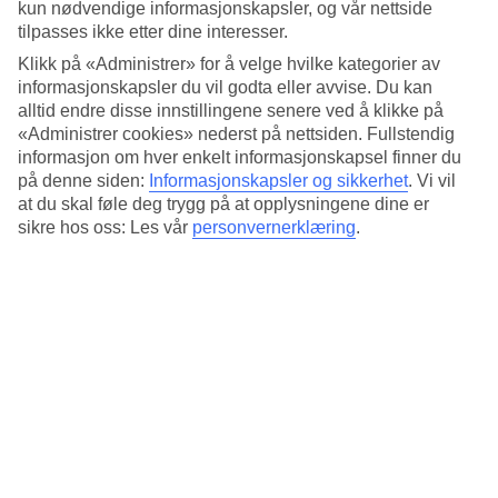
kun nødvendige informasjonskapsler, og vår nettside
Top
i 124 og 125 etasje for å få en 360-graders panorama-
tilpasses ikke etter dine interesser.
utsikt over byen. Om dette ikke er høyt nok kan du fortsette
Klikk på «Administrer» for å velge hvilke kategorier av
opp til premiumdekket
At The Top Sky
som ligger i 148.
informasjonskapsler du vil godta eller avvise. Du kan
alltid endre disse innstillingene senere ved å klikke på
etasje, hele 555 meter over bakken. Vi anbefaler å bestille
«Administrer cookies» nederst på nettsiden. Fullstendig
billetter på forhånd for å få mest mulig ut av ditt besøk til
informasjon om hver enkelt informasjonskapsel finner du
verdens høyeste bygning!
på denne siden:
Informasjonskapsler og sikkerhet
.
Vi vil
at du skal føle deg trygg på at opplysningene dine er
sikre hos oss: Les vår
personvernerklæring
.