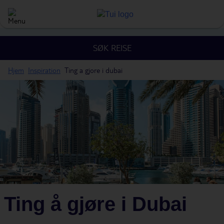
SØK REISE
Hjem
Inspiration
Ting a gjore i dubai
Ting å gjøre i Dubai