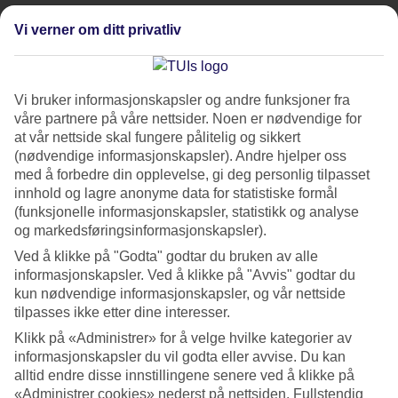
En kombinasjon av jobb og ferie
Vi verner om ditt privatliv
Har du hørt om workation?
Vi bruker informasjonskapsler og andre funksjoner fra
Denne trenden blir stadig større og handler om å jobbe fra
våre partnere på våre nettsider. Noen er nødvendige for
et annet sted enn kontoret eller hjemmefra
uten å måtte ta
at vår nettside skal fungere pålitelig og sikkert
ut feriedager
. Kanskje du har en fleksibel jobb som gjør det
(nødvendige informasjonskapsler). Andre hjelper oss
mulig å fullføre arbeidsoppgaver fra varmere strøk,
med å forbedre din opplevelse, gi deg personlig tilpasset
innhold og lagre anonyme data for statistiske formål
som
Kanariøyene
eller
eksotiske Thailand
?
(funksjonelle informasjonskapsler, statistikk og analyse
og markedsføringsinformasjonskapsler).
Håndplukkede hotell for
Ved å klikke på "Godta" godtar du bruken av alle
informasjonskapsler. Ved å klikke på "Avvis" godtar du
workation
kun nødvendige informasjonskapsler, og vår nettside
Vi har
håndplukket pakkereiser
som er perfekte for en
tilpasses ikke etter dine interesser.
workation, slik at du kan tilbringe fritiden din med å bade i
Klikk på «Administrer» for å velge hvilke kategorier av
informasjonskapsler du vil godta eller avvise. Du kan
solnedgangen, gå på stranden eller få mest mulig ut av
alltid endre disse innstillingene senere ved å klikke på
aktivitetene våre på feriestedet. På flere av hotellene kan du
«Administrer cookies» nederst på nettsiden. Fullstendig