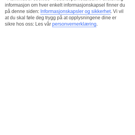
forhåndsbestille måltider, så du slipper å tenke på
informasjon om hver enkelt informasjonskapsel finner du
lommeboken og planlegging av hvor du skal spise.
WiFi
er
på denne siden:
Informasjonskapsler og sikkerhet
.
Vi vil
at du skal føle deg trygg på at opplysningene dine er
selvfølgelig også inkludert på hotellene.
sikre hos oss: Les vår
personvernerklæring
.
2 AV VÅRE BESTE HOTELLTIPS FOR
WORKATION: