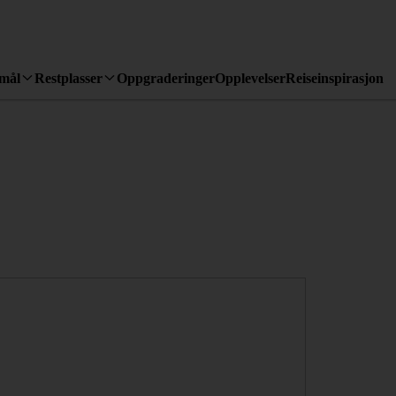
emål
Restplasser
Oppgraderinger
Opplevelser
Reiseinspirasjon