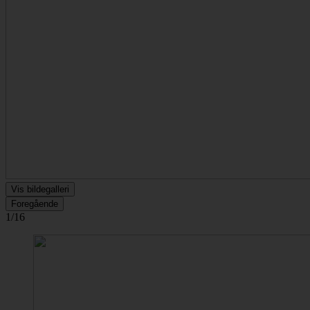
Vis bildegalleri
Foregående
1/16