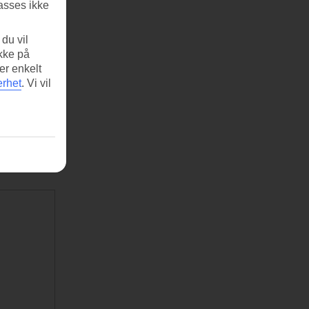
asses ikke
du vil
ikke på
er enkelt
erhet
.
Vi vil