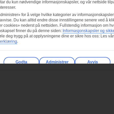
tar du kun nødvendige informasjonskapsler, og vår nettside tilp
nteresser.
dministrer» for å velge hvilke kategorier av informasjonskapsler 
 avvise. Du kan alltid endre disse innstillingene senere ved å kl
r cookies» nederst på nettsiden. Fullstendig informasjon om hv
nskapsel finner du på denne siden:
Informasjonskapsler og sikk
føle deg trygg på at opplysningene dine er sikre hos oss: Les vår
erklæring
.
Godta
Administrer
Avvis