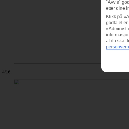
"Avvis" god
etter dine i
Klikk på «A
godta eller
«Administre
informasjo
at du skal 
personvern
4/16