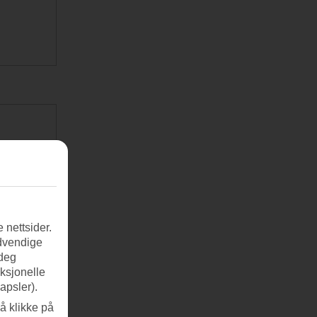
 nettsider.
ødvendige
 deg
nksjonelle
apsler).
å klikke på