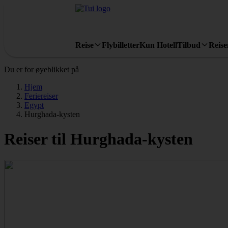
Reise
Flybilletter
Kun Hotell
Tilbud
Reis
Du er for øyeblikket på
Hjem
Feriereiser
Egypt
Hurghada-kysten
Reiser til Hurghada-kysten