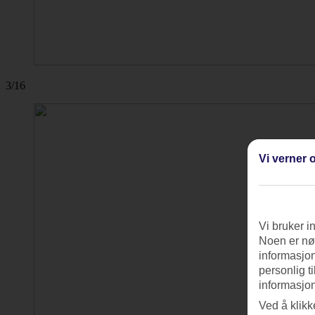
3/16
Vi verner o
Vi bruker i
Noen er nød
informasjon
personlig t
informasjon
Ved å klikk