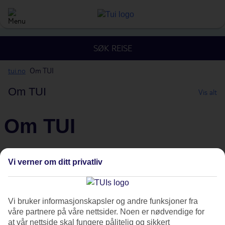
SØK REISE
tui.no
Om TUI
Om TUI
Vis alt
Om TUI
Vi verner om ditt privatliv
Om selskapet
Vi bruker informasjonskapsler og andre funksjoner fra
våre partnere på våre nettsider. Noen er nødvendige for
Les om TUIs historie, fakta og annen informasjon om konsernet.
at vår nettside skal fungere pålitelig og sikkert