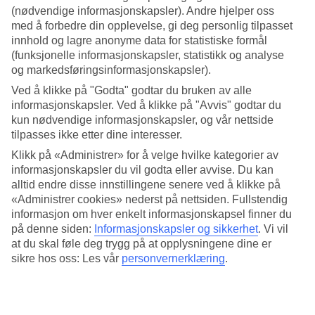
(nødvendige informasjonskapsler). Andre hjelper oss
med å forbedre din opplevelse, gi deg personlig tilpasset
innhold og lagre anonyme data for statistiske formål
Presse og media
(funksjonelle informasjonskapsler, statistikk og analyse
og markedsføringsinformasjonskapsler).
Her finner du de siste nyheter, pressemeldinger og
Ved å klikke på "Godta" godtar du bruken av alle
kontaktinformasjon for media.
informasjonskapsler. Ved å klikke på "Avvis" godtar du
kun nødvendige informasjonskapsler, og vår nettside
tilpasses ikke etter dine interesser.
Personvern/cookies
Klikk på «Administrer» for å velge hvilke kategorier av
informasjonskapsler du vil godta eller avvise. Du kan
Les om vår behandling av personopplysninger
alltid endre disse innstillingene senere ved å klikke på
«Administrer cookies» nederst på nettsiden. Fullstendig
informasjon om hver enkelt informasjonskapsel finner du
på denne siden:
Informasjonskapsler og sikkerhet
.
Vi vil
at du skal føle deg trygg på at opplysningene dine er
Jobb i TUI
sikre hos oss: Les vår
personvernerklæring
.
Er du interessert i å jobbe på TUI? Se ledige stillinger.