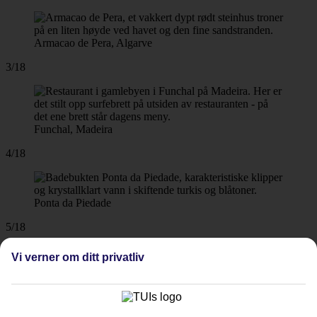
Armacao de Pera, Algarve
3/18
Funchal, Madeira
4/18
Ponta da Piedade
5/18
Vi verner om ditt privatliv
Alvor, Algarve
6/18