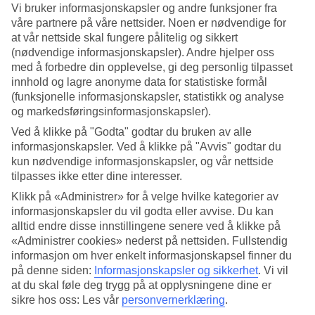
Vi bruker informasjonskapsler og andre funksjoner fra
våre partnere på våre nettsider. Noen er nødvendige for
at vår nettside skal fungere pålitelig og sikkert
Viseu, nordlige Portugal
(nødvendige informasjonskapsler). Andre hjelper oss
med å forbedre din opplevelse, gi deg personlig tilpasset
7/18
innhold og lagre anonyme data for statistiske formål
(funksjonelle informasjonskapsler, statistikk og analyse
og markedsføringsinformasjonskapsler).
Lisboa
Ved å klikke på "Godta" godtar du bruken av alle
8/18
informasjonskapsler. Ved å klikke på "Avvis" godtar du
kun nødvendige informasjonskapsler, og vår nettside
tilpasses ikke etter dine interesser.
Klikk på «Administrer» for å velge hvilke kategorier av
Funchal, Madeira
informasjonskapsler du vil godta eller avvise. Du kan
alltid endre disse innstillingene senere ved å klikke på
9/18
«Administrer cookies» nederst på nettsiden. Fullstendig
informasjon om hver enkelt informasjonskapsel finner du
på denne siden:
Informasjonskapsler og sikkerhet
.
Vi vil
Funchal, Madeira
at du skal føle deg trygg på at opplysningene dine er
sikre hos oss: Les vår
personvernerklæring
.
10/18