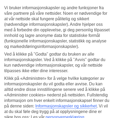
Bestill en pakkereise, og fly fra
Molde
! Med en pakkereise er både
Vi bruker informasjonskapsler og andre funksjoner fra
fly og hotell inkludert i prisen, og du er dekket av pakkereiseloven.
Å samle fly og hotell i én og samme pakke gjør ferien enklere,
våre partnere på våre nettsider. Noen er nødvendige for
uansett om du planlegger en storbyferie eller en reise til varmen!
at vår nettside skal fungere pålitelig og sikkert
(nødvendige informasjonskapsler). Andre hjelper oss
Ofte stilte spørsmål om reiser fra Molde
med å forbedre din opplevelse, gi deg personlig tilpasset
innhold og lagre anonyme data for statistiske formål
Når er det billigst å bestille fly fra Molde?
(funksjonelle informasjonskapsler, statistikk og analyse
og markedsføringsinformasjonskapsler).
Prisene på flybilletter fra Molde varierer med reisemål, sesong,
Ved å klikke på "Godta" godtar du bruken av alle
ukedag og hvor tidlig du bestiller. Flybilletter er ofte dyrere i
informasjonskapsler. Ved å klikke på "Avvis" godtar du
skoleferier og rundt høytider. For å finne lavere priser kan det lønne
kun nødvendige informasjonskapsler, og vår nettside
seg å bestille 1-3 måneder før avreise, velge avganger midt i uken og
være fleksibel med reisedatoer.
tilpasses ikke etter dine interesser.
Klikk på «Administrer» for å velge hvilke kategorier av
Hvilke reisemål i Europa kan jeg fly til fra Molde?
informasjonskapsler du vil godta eller avvise. Du kan
alltid endre disse innstillingene senere ved å klikke på
Fra Molde kan du ofte reise til flere ulike reisemål i Europa og
«Administrer cookies» nederst på nettsiden. Fullstendig
Syden, vanligvis via mellomlanding i Oslo eller andre større
flyplasser. TUI tilbyr pakkereiser til populære destinasjoner som
informasjon om hver enkelt informasjonskapsel finner du
Spania, Hellas og Tyrkia, men utvalget av reiser fra Molde varierer
på denne siden:
Informasjonskapsler og sikkerhet
.
Vi vil
etter sesong og tilgjengelighet.
at du skal føle deg trygg på at opplysningene dine er
sikre hos oss: Les vår
personvernerklæring
.