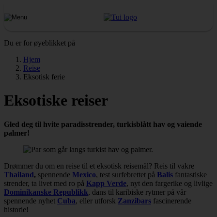
Du er for øyeblikket på
Hjem
Reise
Eksotisk ferie
Eksotiske reiser
Gled deg til hvite paradisstrender, turkisblått hav og vaiende
palmer!
Drømmer du om en reise til et eksotisk reisemål? Reis til vakre
Thailand
,
spennende
Mexico
, test surfebrettet på
Balis
fantastiske
strender, ta livet med ro på
Kapp Verde
, nyt den fargerike og livlige
Dominikanske Republikk
, dans til karibiske rytmer på vår
spennende nyhet
Cuba
, eller utforsk
Zanzibars
fascinerende
historie!