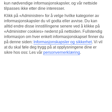
kun nødvendige informasjonskapsler, og vår nettside
Se reiser og bestill »
tilpasses ikke etter dine interesser.
Drømmeferie til eksotiske øyer
Klikk på «Administrer» for å velge hvilke kategorier av
informasjonskapsler du vil godta eller avvise. Du kan
Romantiske bungalower, krystallklart vann, snorkling blant korallrev
alltid endre disse innstillingene senere ved å klikke på
og spektakulære soloppganger og solnedganger. Dette er en ferie du
«Administrer cookies» nederst på nettsiden. Fullstendig
bør oppleve minst én gang i livet.
informasjon om hver enkelt informasjonskapsel finner du
på denne siden:
Informasjonskapsler og sikkerhet
.
Vi vil
Foregående
at du skal føle deg trygg på at opplysningene dine er
Maldivene
sikre hos oss: Les vår
personvernerklæring
.
Maldivene
Zanzibar
Zanzibar
Mauritius
Mauritius