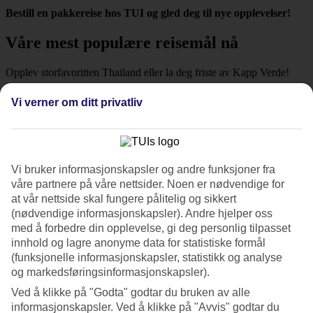
Bestill en pakkereise hos TUI og gled deg til nye opplevelser!
Våre mest populære reisemål nå
Opplev storfavoritten Thailand eller la deg friste av Kapp Verde!
Thailand. Sjarmerende, vakkert og fantastiske
Vi verner om ditt privatliv
matopplevelser!
Thailand
Sjarmerende, vakkert og fantastiske matopplevelser!
Vi bruker informasjonskapsler og andre funksjoner fra
våre partnere på våre nettsider. Noen er nødvendige for
Se reiser og bestill »
at vår nettside skal fungere pålitelig og sikkert
(nødvendige informasjonskapsler). Andre hjelper oss
Kapp Verde. Endeløse strender, lekre hotell og herlig
med å forbedre din opplevelse, gi deg personlig tilpasset
musikalsk kultur!
innhold og lagre anonyme data for statistiske formål
(funksjonelle informasjonskapsler, statistikk og analyse
Kapp Verde
og markedsføringsinformasjonskapsler).
Endeløse strender, lekre hotell og herlig musikalsk
Ved å klikke på "Godta" godtar du bruken av alle
kultur!
informasjonskapsler. Ved å klikke på "Avvis" godtar du