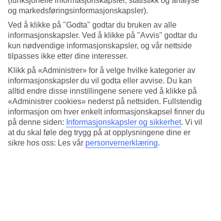
(funksjonelle informasjonskapsler, statistikk og analyse
Januar
og markedsføringsinformasjonskapsler).
Ved å klikke på "Godta" godtar du bruken av alle
Januar
informasjonskapsler. Ved å klikke på "Avvis" godtar du
kun nødvendige informasjonskapsler, og vår nettside
Februar
tilpasses ikke etter dine interesser.
Klikk på «Administrer» for å velge hvilke kategorier av
Februar
informasjonskapsler du vil godta eller avvise. Du kan
Mars
alltid endre disse innstillingene senere ved å klikke på
«Administrer cookies» nederst på nettsiden. Fullstendig
informasjon om hver enkelt informasjonskapsel finner du
Mars
på denne siden:
Informasjonskapsler og sikkerhet
.
Vi vil
at du skal føle deg trygg på at opplysningene dine er
Neste
sikre hos oss: Les vår
personvernerklæring
.
Aktuelle vintertilbud
Enten du vil reise denne vinteren eller neste har vi ferien for deg!
Foregående
Solgaranti på Kanariøyene. Bli medlem av TUI Smiles Rewards
Club og få 1000,- EKSTRA rabatt i vinter!. Rabatt opptil 9000,-