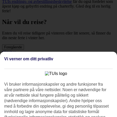
TUIs endrings- og avbestillingsbeskyttelse
får du også fordeler som
åpent kjøp og gebyrfri endring på charterfly. Gled deg til en herlig
ferie!
Når vil du reise?
Enten du vil reise tidligere på vinteren eller litt senere, så finner du
din neste ferie i vinter her.
Foregående
Oktober
Vi verner om ditt privatliv
Oktober
November
Vi bruker informasjonskapsler og andre funksjoner fra
November
våre partnere på våre nettsider. Noen er nødvendige for
at vår nettside skal fungere pålitelig og sikkert
Desember
(nødvendige informasjonskapsler). Andre hjelper oss
med å forbedre din opplevelse, gi deg personlig tilpasset
Desember
innhold og lagre anonyme data for statistiske formål