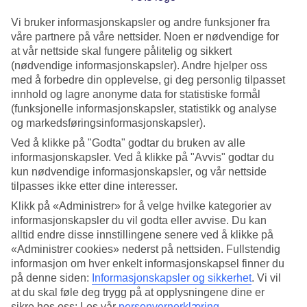
Vi bruker informasjonskapsler og andre funksjoner fra
våre partnere på våre nettsider. Noen er nødvendige for
at vår nettside skal fungere pålitelig og sikkert
(nødvendige informasjonskapsler). Andre hjelper oss
med å forbedre din opplevelse, gi deg personlig tilpasset
innhold og lagre anonyme data for statistiske formål
(funksjonelle informasjonskapsler, statistikk og analyse
og markedsføringsinformasjonskapsler).
Ved å klikke på "Godta" godtar du bruken av alle
informasjonskapsler. Ved å klikke på "Avvis" godtar du
kun nødvendige informasjonskapsler, og vår nettside
Ovenfra ser Makronissos Beach ut som en delfin.
tilpasses ikke etter dine interesser.
Klikk på «Administrer» for å velge hvilke kategorier av
informasjonskapsler du vil godta eller avvise. Du kan
alltid endre disse innstillingene senere ved å klikke på
2. S'Amarador
, Mallorca
«Administrer cookies» nederst på nettsiden. Fullstendig
informasjon om hver enkelt informasjonskapsel finner du
på denne siden:
Informasjonskapsler og sikkerhet
.
Vi vil
S'Amarador ligger i naturreservatet Cala Mondrago sør
at du skal føle deg trygg på at opplysningene dine er
på
Mallorca
. Sandstranden ligger i en skjermet bukt, vannet
sikre hos oss: Les vår
personvernerklæring
.