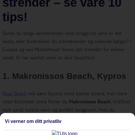
strender – se våre 10
tips!
Synes du lange sandstrender med langgrunt vann er det
beste, eller foretrekker du steinstrender og rullende bølger?
I
Europa og ved Middelhavet finnes det strender for enhver
smak. Vi har samlet noen av våre favoritter!
1. Makronissos Beach, Kypros
Nissi Beach
må være Kypros mest kjente strand, men bare
noen kilometer unna finner du
Makronissos Beach
. Kritthvit
myk sand, turkist vann og perfekt langgrunn. Hvis du
fortsetter forbi området med vannsport finner du et roligere
Vi verner om ditt privatliv
område der du kan leie solsenger og parasoll.