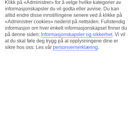
Greenfee365
.
Klikk på «Administrer» for å velge hvilke kategorier av
informasjonskapsler du vil godta eller avvise. Du kan
alltid endre disse innstillingene senere ved å klikke på
«Administrer cookies» nederst på nettsiden. Fullstendig
Samarbeidspartner
informasjon om hver enkelt informasjonskapsel finner du
på denne siden:
Informasjonskapsler og sikkerhet
.
Vi vil
at du skal føle deg trygg på at opplysningene dine er
sikre hos oss: Les vår
personvernerklæring
.
NYHET! Book greenfee før avreise
Nå kan du enkelt planlegge din neste golfreise gjennom å booke
greenfee og starttid før avreise. Gjennom vårt samarbeid med
Greenfee365 kan du finne starttid på flere golfbaner rundt om i
verden og booke den i forveien. Book fly og hotell hos TUI og