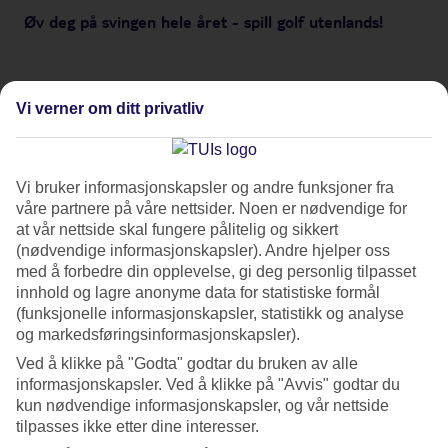
Øv deg på svingen hele året - spill golf utenlands!
Vi verner om ditt privatliv
Førsteklasses golf på våre reisemål
Vi bruker informasjonskapsler og andre funksjoner fra
Drømmer du om å kombinere golf med sol og varme? Spill
våre partnere på våre nettsider. Noen er nødvendige for
at vår nettside skal fungere pålitelig og sikkert
golf i ferien!
(nødvendige informasjonskapsler). Andre hjelper oss
Hva med å reise på en golftur eller kanskje kombinere
med å forbedre din opplevelse, gi deg personlig tilpasset
familieferien med noen dager på golfbanen? Sjekk ut våre
innhold og lagre anonyme data for statistiske formål
(funksjonelle informasjonskapsler, statistikk og analyse
mest populære reisemål for golfspillere
under og finn din
og markedsføringsinformasjonskapsler).
neste golfreise i dag!
Ved å klikke på "Godta" godtar du bruken av alle
informasjonskapsler. Ved å klikke på "Avvis" godtar du
Nå kan du også booke greenfee og starttid før avreise på
kun nødvendige informasjonskapsler, og vår nettside
golfbaner rundt om i verden gjennom vårt samarbeid med
tilpasses ikke etter dine interesser.