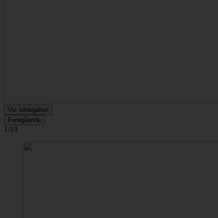
Vis bildegalleri
Foregående
1/19