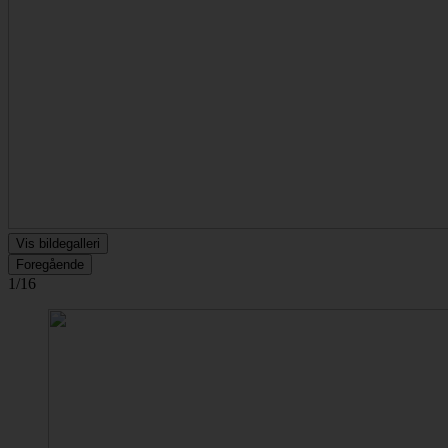
Vis bildegalleri
Foregående
1/16