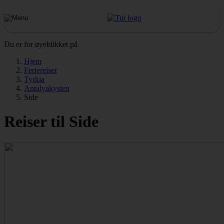
Du er for øyeblikket på
Hjem
Feriereiser
Tyrkia
Antalyakysten
Side
Reiser til Side