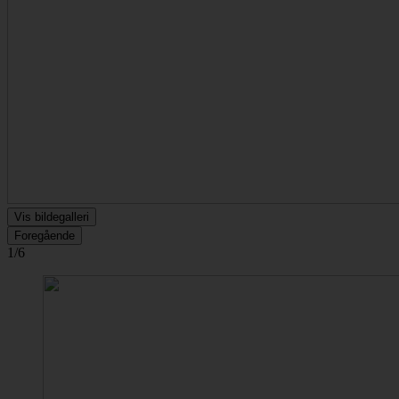
Vis bildegalleri
Foregående
1/6