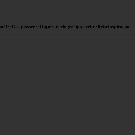
emål
Restplasser
Oppgraderinger
Opplevelser
Reiseinspirasjon