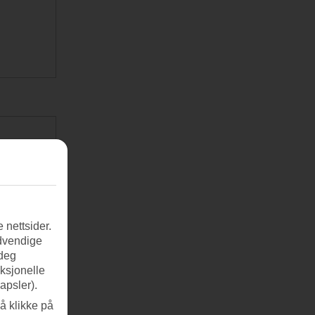
 nettsider.
ødvendige
 deg
nksjonelle
apsler).
å klikke på