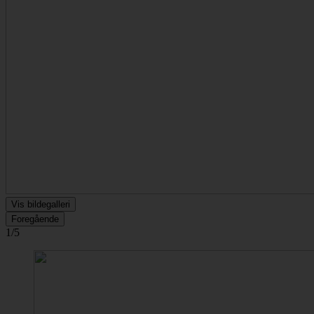
Vis bildegalleri
Foregående
1/5