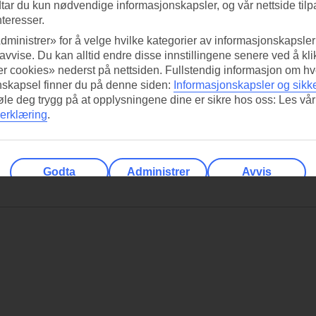
tar du kun nødvendige informasjonskapsler, og vår nettside tilp
nteresser.
dministrer» for å velge hvilke kategorier av informasjonskapsler 
 avvise. Du kan alltid endre disse innstillingene senere ved å kl
r cookies» nederst på nettsiden. Fullstendig informasjon om hv
nskapsel finner du på denne siden:
Informasjonskapsler og sikk
føle deg trygg på at opplysningene dine er sikre hos oss: Les vår
erklæring
.
Godta
Administrer
Avvis