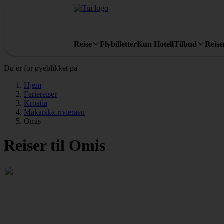
Reise
Flybilletter
Kun Hotell
Tilbud
Reis
Du er for øyeblikket på
Hjem
Feriereiser
Kroatia
Makarska-rivieraen
Omis
Reiser til Omis