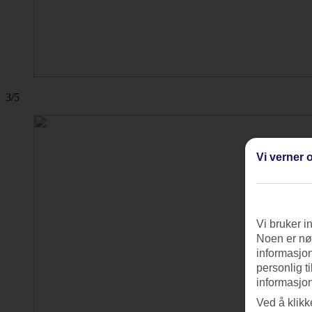
3/5
Vi verner o
Vi bruker i
Noen er nød
informasjon
personlig t
informasjon
Ved å klikk