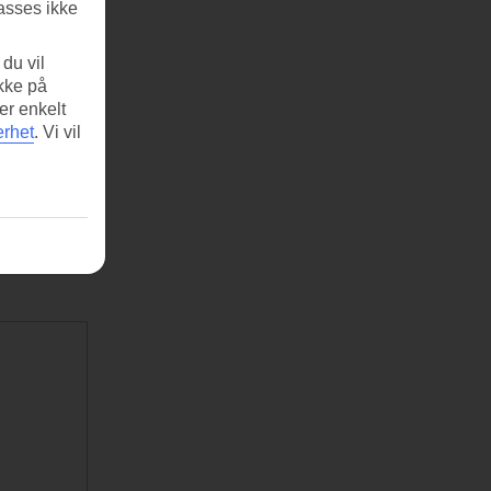
asses ikke
du vil
ikke på
er enkelt
erhet
.
Vi vil