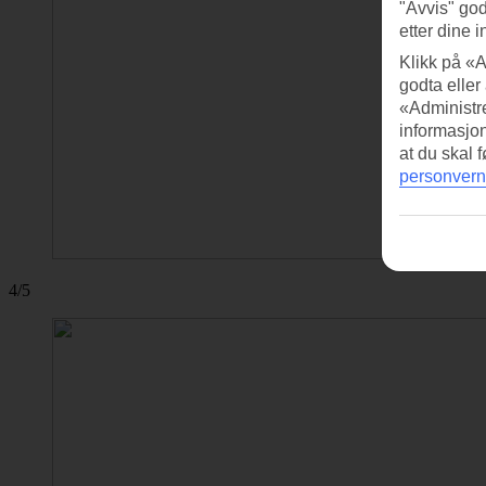
"Avvis" god
etter dine i
Klikk på «A
godta eller
«Administre
informasjo
at du skal 
personvern
4/5