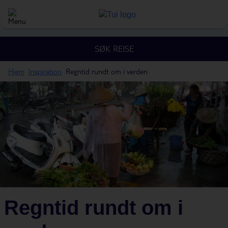
SØK REISE
Hjem
Inspiration
Regntid rundt om i verden
Regntid rundt om i