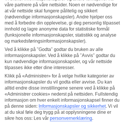
og intensitet varierer basert på geografi. Under finner du vår
våre partnere på våre nettsider. Noen er nødvendige for
oversikt over når regnsesongen forekommer på forskjellige
at vår nettside skal fungere pålitelig og sikkert
(nødvendige informasjonskapsler). Andre hjelper oss
steder, sortert alfabetisk.
med å forbedre din opplevelse, gi deg personlig tilpasset
innhold og lagre anonyme data for statistiske formål
Regntid Bali
(funksjonelle informasjonskapsler, statistikk og analyse
og markedsføringsinformasjonskapsler).
Ved å klikke på "Godta" godtar du bruken av alle
Regnsesong: November – april.
informasjonskapsler. Ved å klikke på "Avvis" godtar du
kun nødvendige informasjonskapsler, og vår nettside
tilpasses ikke etter dine interesser.
På Bali innebærer regnsesongen en eller et par regnbyger
om dagen, med mye sol i mellom bygene. Mange benytter
Klikk på «Administrer» for å velge hvilke kategorier av
informasjonskapsler du vil godta eller avvise. Du kan
anledningen til å reise da, ettersom det er mye færre
alltid endre disse innstillingene senere ved å klikke på
turister. Oppe i fjellet regner det mer enn på kysten. Se våre
«Administrer cookies» nederst på nettsiden. Fullstendig
reiser til Bali
,
eller
sjekk temperatur og været for Bali her
.
informasjon om hver enkelt informasjonskapsel finner du
på denne siden:
Informasjonskapsler og sikkerhet
.
Vi vil
at du skal føle deg trygg på at opplysningene dine er
sikre hos oss: Les vår
personvernerklæring
.