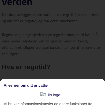
verden
Når du planlegger reisen kan det være greit å lese om hvor
og når det er regntid, og hva dette innebærer.
Regnsesong betyr sjelden styrtregn fra morgen til kveld. Å
reise under regntiden kan til og med være en fordel,
ettersom du slipper trengsel på stranden og at reisene ofte
er billigere.
Hva er regntid?
Regntid er et begrep som beskriver en periode med økt
Vi verner om ditt privatliv
nedbør. Dette fører til at det regner mer enn normalt i et
gitt område, og kan påvirke lokalsamfunn og miljø.
Regnsesonger kan vare fra noen uker til flere måneder. Tid
Vi bruker informasjonskapsler og andre funksjoner fra