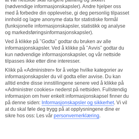
(nødvendige informasjonskapsler). Andre hjelper oss
Det er best å reise til Bali i perioden fra april til oktober. Dette er den
med å forbedre din opplevelse, gi deg personlig tilpasset
tørre sesongen, preget av behagelige temperaturer og solskinn.
innhold og lagre anonyme data for statistiske formål
Ønsker du å reise fra november til mars, kan du fortsatt oppleve sol
(funksjonelle informasjonskapsler, statistikk og analyse
og fint vær mellom regnskurene.
og markedsføringsinformasjonskapsler).
Når er det regntid på Bali?
Ved å klikke på "Godta" godtar du bruken av alle
informasjonskapsler. Ved å klikke på "Avvis" godtar du
Regntiden på Bali varer vanligvis fra november til mars. I denne
kun nødvendige informasjonskapsler, og vår nettside
perioden kan det forekomme kraftige regnskyll, spesielt om kvelden
tilpasses ikke etter dine interesser.
og natten. Likevel kan man også oppleve mye sol, og været er
Klikk på «Administrer» for å velge hvilke kategorier av
fortsatt varmt.
informasjonskapsler du vil godta eller avvise. Du kan
Hvordan er klimaet på Bali?
alltid endre disse innstillingene senere ved å klikke på
«Administrer cookies» nederst på nettsiden. Fullstendig
informasjon om hver enkelt informasjonskapsel finner du
Klimaet på Bali er tropisk, med varme temperaturer året rundt. Den
på denne siden:
Informasjonskapsler og sikkerhet
.
Vi vil
tørre sesongen fra april til oktober byr på behagelige temperaturer
mellom 30 og 32 grader. Fra november til mars er det regntid, men
at du skal føle deg trygg på at opplysningene dine er
klimaet på Bali er fortsatt varmt og behagelig med temperaturer
sikre hos oss: Les vår
personvernerklæring
.
rundt 31 til 32 grader i gjennomsnitt.
Hvordan er temperaturen på Bali i