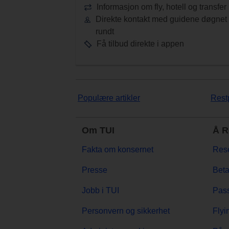
Informasjon om fly, hotell og transfer
Direkte kontakt med guidene døgnet
rundt
Få tilbud direkte i appen
Populære artikler
Rest
Om TUI
Å R
Fakta om konsernet
Rese
Presse
Beta
Jobb i TUI
Pass
Personvern og sikkerhet
Flyi