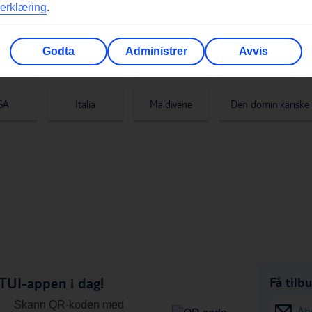
erklæring
.
Verde
Rhodos
Mallorca
Hellas
Godta
Administrer
Avvis
iøyene
Thailand
Alle artikler
Malta
SA
Italia
Maldivene
Den dominikanske 
ugal
Zanzibar
Egypt
Tenerife
TUI-appen i dag!
Få tilb
Skann QR-koden med
Ab