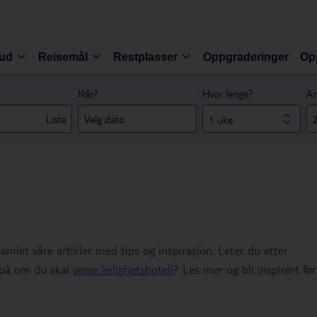
bud
Reisemål
Restplasser
Oppgraderinger
Op
Når?
Hvor lenge?
An
Liste
1 uke
samlet våre artikler med tips og inspirasjon. Leter du etter
u på om du skal
velge leilighetshotell
? Les mer og bli inspirert før