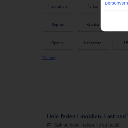
personvern
Inspiration
Tyrkia
Kapp 
Kypros
Kroatia
Kanar
Spania
Lanzarote
U
Vis mer
Mauritius
Japan
Port
Hele ferien i mobilen.
Last ned 
Søk og bestill reiser, fly og hotell