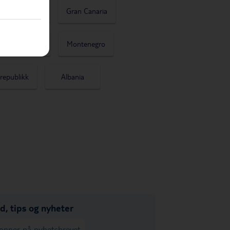
Kreta
Gran Canaria
Mexico
Montenegro
republikk
Albania
Vietnam
ud, tips og nyheter
onner på nyhetsbrevet