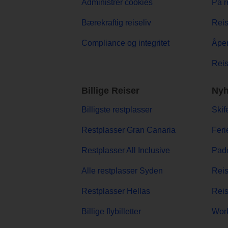
Administrer cookies
På r
Bærekraftig reiseliv
Reis
Compliance og integritet
Åpe
Reis
Billige Reiser
Nyh
Billigste restplasser
Skif
Restplasser Gran Canaria
Feri
Restplasser All Inclusive
Pade
Alle restplasser Syden
Reis
Restplasser Hellas
Reis
Billige flybilletter
Work