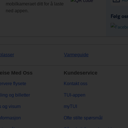
mobilkameraet ditt for å laste
ned appen.
Følg os
plasser
Varmeguide
eise Med Oss
Kundeservice
rvere flysete
Kontakt oss
ling og billetter
TUI-appen
 og visum
myTUI
nformasjon
Ofte stilte spørsmål