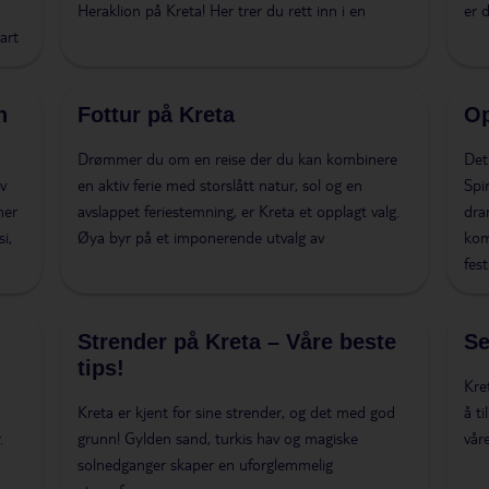
Heraklion på Kreta! Her trer du rett inn i en
er 
art
n
Fottur på Kreta
Op
Drømmer du om en reise der du kan kombinere
Det
v
en aktiv ferie med storslått natur, sol og en
Spi
ner
avslappet feriestemning, er Kreta et opplagt valg.
dra
i,
Øya byr på et imponerende utvalg av
kom
fes
Strender på Kreta – Våre beste
Se
tips!
Kre
Kreta er kjent for sine strender, og det med god
å ti
.
grunn! Gylden sand, turkis hav og magiske
vår
solnedganger skaper en uforglemmelig