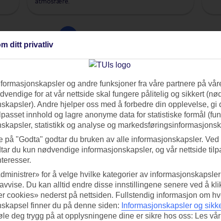
atmosfære.
1
2
Neste side
m ditt privatliv
nformasjonskapsler og andre funksjoner fra våre partnere på våre
vendige for at vår nettside skal fungere pålitelig og sikkert (n
skapsler). Andre hjelper oss med å forbedre din opplevelse, gi
ilpasset innhold og lagre anonyme data for statistiske formål (fu
 & bærekraft
Reise med barn
Trening og helse
Mat & 
skapsler, statistikk og analyse og markedsføringsinformasjonsk
e på "Godta" godtar du bruken av alle informasjonskapsler. Ved 
tar du kun nødvendige informasjonskapsler, og vår nettside tilp
ukter
Flyturen
Cruiseferie
Pakkelister
nteresser.
dministrer» for å velge hvilke kategorier av informasjonskapsler 
 avvise. Du kan alltid endre disse innstillingene senere ved å kl
r cookies» nederst på nettsiden. Fullstendig informasjon om hv
nskapsel finner du på denne siden:
Informasjonskapsler og sikk
føle deg trygg på at opplysningene dine er sikre hos oss: Les vår