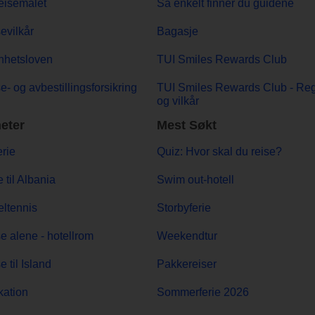
eisemålet
Så enkelt finner du guidene
evilkår
Bagasje
nhetsloven
TUI Smiles Rewards Club
e- og avbestillingsforsikring
TUI Smiles Rewards Club - Reg
og vilkår
eter
Mest Søkt
erie
Quiz: Hvor skal du reise?
e til Albania
Swim out-hotell
ltennis
Storbyferie
e alene - hotellrom
Weekendtur
e til Island
Pakkereiser
ation
Sommerferie 2026