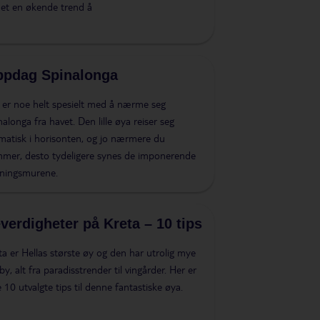
det en økende trend å
pdag Spinalonga
 er noe helt spesielt med å nærme seg
nalonga fra havet. Den lille øya reiser seg
matisk i horisonten, og jo nærmere du
mer, desto tydeligere synes de imponerende
tningsmurene.
verdigheter på Kreta – 10 tips
ta er Hellas største øy og den har utrolig mye
lby, alt fra paradisstrender til vingårder. Her er
e 10 utvalgte tips til denne fantastiske øya.