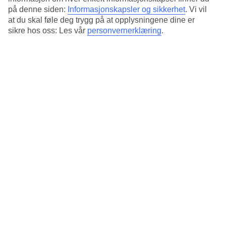
på denne siden:
Informasjonskapsler og sikkerhet
.
Vi vil
at du skal føle deg trygg på at opplysningene dine er
sikre hos oss: Les vår
personvernerklæring
.
Oppdag Puglia – Våre beste tips
Puglia, kjent for sin fantastiske kystlinje, sjarmerende landsbyer
og rike kulturarv, byr på en autentisk italiensk opplevelse
utenom det vanlige.
The White Lotus sesong 2: Besøk
innspillingsstedene på Sicilia
Har du sett serien The White Lotus? Lev deg inn i denne
populære tv-serien, se alle stedene hvor sesong 2 av serien er