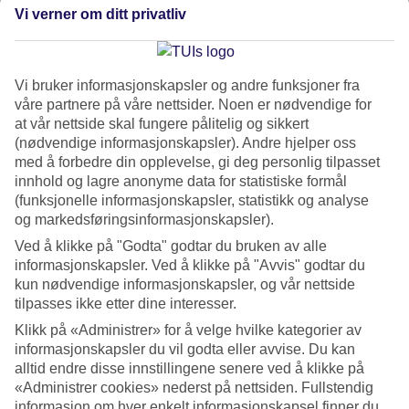
Vi verner om ditt privatliv
Vi bruker informasjonskapsler og andre funksjoner fra
våre partnere på våre nettsider. Noen er nødvendige for
at vår nettside skal fungere pålitelig og sikkert
(nødvendige informasjonskapsler). Andre hjelper oss
med å forbedre din opplevelse, gi deg personlig tilpasset
innhold og lagre anonyme data for statistiske formål
Strender i Italia – en guide til sol, sand
(funksjonelle informasjonskapsler, statistikk og analyse
og hav
og markedsføringsinformasjonskapsler).
Ved å klikke på "Godta" godtar du bruken av alle
Italia, med sin imponerende kystlinje på over 7 600 kilometer,
informasjonskapsler. Ved å klikke på "Avvis" godtar du
har nok av fine strender å by på. Her kan du lese mer om fem
kun nødvendige informasjonskapsler, og vår nettside
av våre beste strandtips i Italia!
tilpasses ikke etter dine interesser.
Klikk på «Administrer» for å velge hvilke kategorier av
informasjonskapsler du vil godta eller avvise. Du kan
alltid endre disse innstillingene senere ved å klikke på
«Administrer cookies» nederst på nettsiden. Fullstendig
informasjon om hver enkelt informasjonskapsel finner du