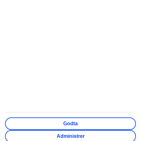
Mest Søkt
Populært
Quiz: Hvor skal du reise?
Chartertur
Swim out-hotell
Sydentur
Storbyferie
All inclusive
Weekendtur
Reise Gran Canaria
Pakkereiser
Røde dager 2026
Sommerferie 2026
Høstferie 2026
Cinque Terre reisetips
TUI Norge AS er en del av TUI Nordic som er et nordisk
reisekonsern, der også TUI Sverige, TUI Danmark, TUI
Godta
Finland, Nazar og flyselskapet TUIfly Nordic inngår. TUI
Nordic er en del av TUI Group. Adresse: Lille Grensen 7,
Administrer