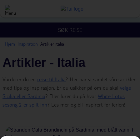
SØK REISE
Hjem
Inspiration
Artikler italia
Artikler - Italia
Vurderer du en
reise til Italia
? Her har vi samlet våre artikler
med tips og inspirasjon. Er du usikker på om du skal
velge
Sicilia eller Sardinia
? Eller lurer du på hvor
White Lotus
sesong 2 er spilt inn
? Les mer og bli inspirert før ferien!