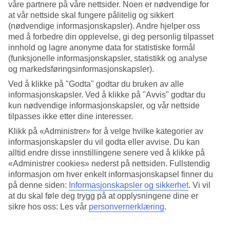
våre partnere på våre nettsider. Noen er nødvendige for
at vår nettside skal fungere pålitelig og sikkert
(nødvendige informasjonskapsler). Andre hjelper oss
med å forbedre din opplevelse, gi deg personlig tilpasset
innhold og lagre anonyme data for statistiske formål
(funksjonelle informasjonskapsler, statistikk og analyse
og markedsføringsinformasjonskapsler).
Ved å klikke på "Godta" godtar du bruken av alle
informasjonskapsler. Ved å klikke på "Avvis" godtar du
Severdigheter Montenegro – våre beste
kun nødvendige informasjonskapsler, og vår nettside
tips
tilpasses ikke etter dine interesser.
Montenegro er en skjult perle på Balkanhalvøya. Her finner du
Klikk på «Administrer» for å velge hvilke kategorier av
naturskjønne omgivelser som snødekte fjell, krystallklare
informasjonskapsler du vil godta eller avvise. Du kan
alltid endre disse innstillingene senere ved å klikke på
innsjøer og turkist hav. Bli med ​​på en
«Administrer cookies» nederst på nettsiden. Fullstendig
informasjon om hver enkelt informasjonskapsel finner du
på denne siden:
Informasjonskapsler og sikkerhet
.
Vi vil
at du skal føle deg trygg på at opplysningene dine er
sikre hos oss: Les vår
personvernerklæring
.