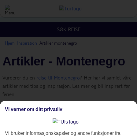
SØK REISE
Hjem
Inspiration
Artikler montenegro
Artikler - Montenegro
Vurderer du en
reise til Montenegro
? Her har vi samlet våre
artikler med tips og inspirasjon. Les mer og bli inspirert før
ferien!
Vi verner om ditt privatliv
Vi bruker informasjonskapsler og andre funksjoner fra