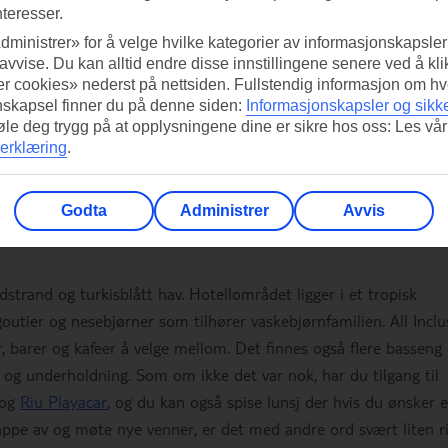
nteresser.
dministrer» for å velge hvilke kategorier av informasjonskapsler 
 avvise. Du kan alltid endre disse innstillingene senere ved å kl
r cookies» nederst på nettsiden. Fullstendig informasjon om hv
nskapsel finner du på denne siden:
Informasjonskapsler og sikk
føle deg trygg på at opplysningene dine er sikre hos oss: Les vår
erklæring
.
Godta
Administrer
Avvis
a del Carmen, Mexico
strand og turkisblått hav. Hotellområdet ligger i et tropisk
utier og nesebjørner som tilhører vaskebjørnfamilien. All Inclu
, barer og kafeer å velge mellom. Det finnes også flere basseng
t og underholdning. Som om ikke det var nok, har du tilgang til
og
Riu Playacar
, og du kan også spise lunsj der hvis du ønsker 
appe av og møte nye venner, er det med andre ord svært liten r