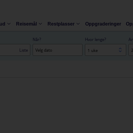
bud
Reisemål
Restplasser
Oppgraderinger
Op
Når?
Hvor lenge?
An
Liste
1 uke