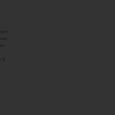
y som
iser
ter
r å