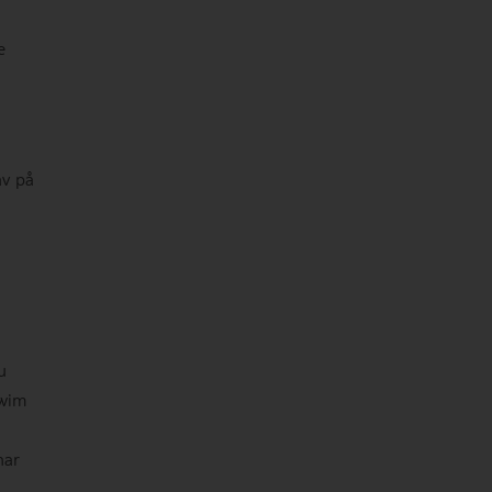
e
av på
u
swim
har