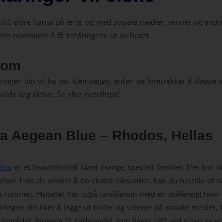
e litt eldre barna på ferie, og med sosiale medier, venner og andr
enn noensinne å få tenåringene ut av huset.
gdom
enåringen din vil ha det kjempegøy, enten de foretrekker å slappe 
olde seg aktive. Se våre hotelltips!
ca Aegean Blue – Rhodos, Hellas
dos
er et favoritthotell blant mange, spesielt familier. Her bor d
elser. Hvis du ønsker å bo ekstra luksuriøst, kan du bestille et 
a rommet. Hotellet har også familierom med en skillevegg hvor
ringen din liker å legge ut bilder og videoer på sosiale medier, 
 området. Inngang til badelandet som ligger rett ved siden av er