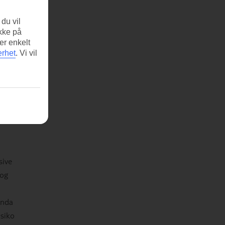
du vil
ikke på
er enkelt
erhet
.
Vi vil
sive
 og
enda
isiko