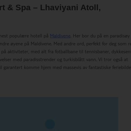
t & Spa – Lhaviyani Atoll,
mest populære hotell på
Maldivene
. Her bor du på en paradisø
ndre øyene på Maldivene. Med andre ord, perfekt for deg som re
å aktiviteter, med alt fra fotballbane til tennisbaner, dykkesen
elser med paradisstrender og turkisblått vann. Vi tror også at
vil garantert komme hjem med massevis av fantastiske feriebilde