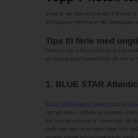
Vi vet at det ikke alltid er lett å få med d
distraksjoner hjemme er det vanskeligere 
Tips til ferie med un
Heldigvis har vi flere hotell der vi tror t
en solseng med hodetelefoner på eller vil h
1. BLUE STAR Atlanti
BLUE STAR Atlantica Aegean Blue
på
Rho
rett ved sjøen i stilfulle og moderne omgiv
out-rom og svømme ut i bassenget rett fr
tenåringen kan ha sin egen plass. Hvis tenå
hotellet mange fotovennlige steder rundt i