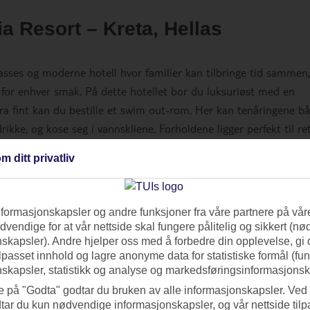
 Resort – Kreta, Hellas
lasses og moderne hotell hvor familier kan tilbringe tid sammen
 for enhver smak. På dette hotellet bor du luksuriøst med en
stra fint kan du bestille et swim out-rom. Her kan tenåringene b
ikke, og kose seg i vannskliene. Forholdene ligger perfekt til re
er som strandvolleyball og bordtennis.
m ditt privatliv
nformasjonskapsler og andre funksjoner fra våre partnere på våre
vendige for at vår nettside skal fungere pålitelig og sikkert (n
skapsler). Andre hjelper oss med å forbedre din opplevelse, gi
ilpasset innhold og lagre anonyme data for statistiske formål (fu
skapsler, statistikk og analyse og markedsføringsinformasjonsk
e på "Godta" godtar du bruken av alle informasjonskapsler. Ved 
tar du kun nødvendige informasjonskapsler, og vår nettside tilp