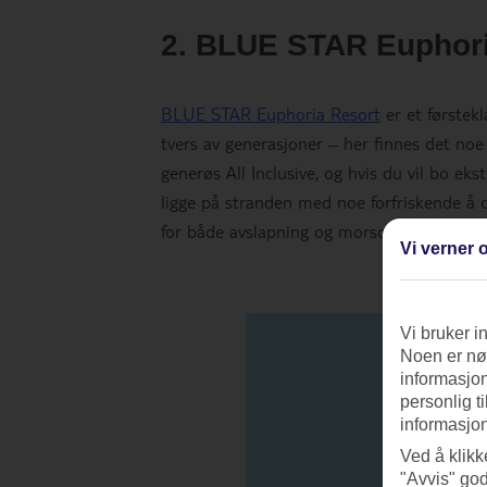
2. BLUE STAR Euphoria
BLUE STAR Euphoria Resort
er et førstek
tvers av generasjoner – her finnes det noe
generøs All Inclusive, og hvis du vil bo ek
ligge på stranden med noe forfriskende å dr
for både avslapning og morsomme aktivitet
Vi verner o
Vi bruker i
Noen er nød
informasjon
personlig t
informasjon
Ved å klikk
"Avvis" god