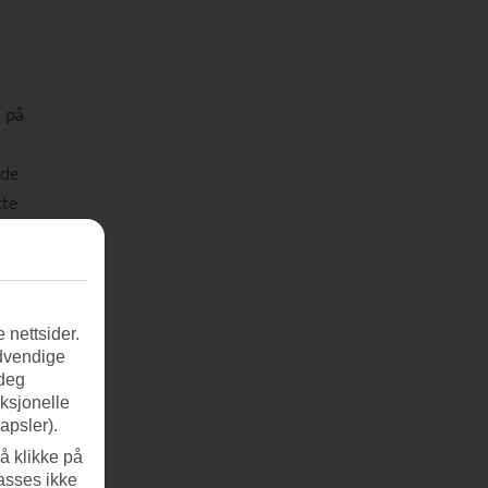
, på
åde
tte
 nettsider.
ødvendige
 deg
nksjonelle
apsler).
å klikke på
asses ikke