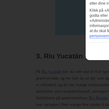
etter dine i
Klikk på «A
godta eller
«Administre
informasjo
at du skal 
personvern
3. Riu Yucatán – Play
På
Riu Yucatán
bor du rett ved en hvit sand
grøntområde, og her kan du se dyr som ago
er inkludert, og du har mange restauranter
aktiviteter som strandvolleyball, vannspor
fasilitetene på søsterhotellene
Riu Tequila
mer variasjon. Med mange fine steder å sl