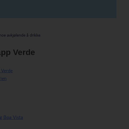
noe avkjølende å drikke.
app Verde
 Verde
rien
og Boa Vista