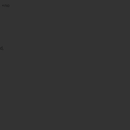
t «no
d,