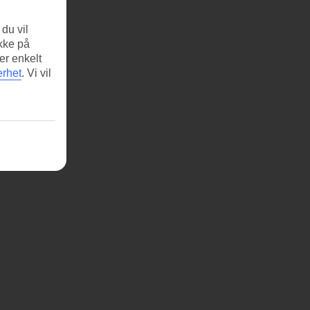
du vil
ikke på
er enkelt
erhet
.
Vi vil