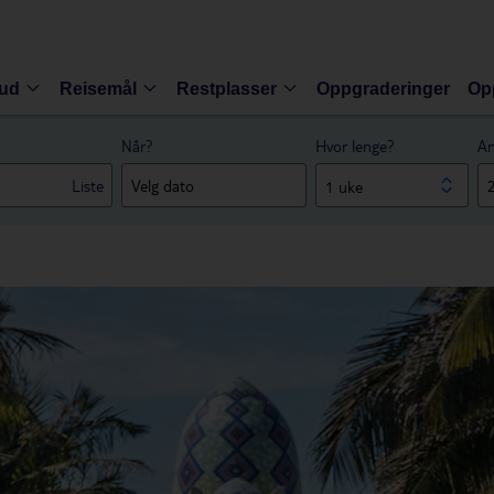
bud
Reisemål
Restplasser
Oppgraderinger
Op
Når?
Hvor lenge?
An
Liste
1 uke