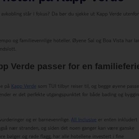
g avkobling står i fokus? Da bør du sjekke ut Kapp Verde utenfor
tempo og familievennlige hoteller. Øyene Sal og Boa Vista har la
ndslott.
p Verde passer for en familieferi
ne på
Kapp Verde
som TUI tilbyr reiser til, og begge øyene passe
strender er det perfekte utgangspunktet for både bading og byggi
vurderinger og er barnevennlige.
All Inclusive
er enten inkludert 
r også nær stranden, og siden det noen ganger kan være ganske
re bølger og røde flagg, har alle hotellene investert i fine