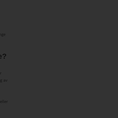
nge
e?
r
ng av
eller