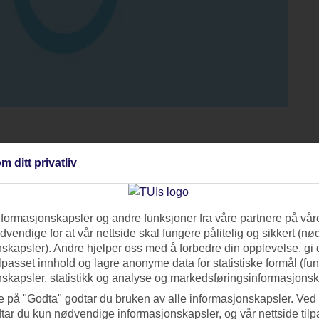
nhet.
m ditt privatliv
nformasjonskapsler og andre funksjoner fra våre partnere på våre
vendige for at vår nettside skal fungere pålitelig og sikkert (n
ta Maria
, på øya Sal, bor du rett ved sanddynene og nær strand
skapsler). Andre hjelper oss med å forbedre din opplevelse, gi
 et stort utvalg av aktiviteter. Hotellet har flere bassenger,
ilpasset innhold og lagre anonyme data for statistiske formål (fu
 barneklubb, noe som gjør dette hotellet til et godt valg for
skapsler, statistikk og analyse og markedsføringsinformasjonsk
e på "Godta" godtar du bruken av alle informasjonskapsler. Ved 
tar du kun nødvendige informasjonskapsler, og vår nettside tilp