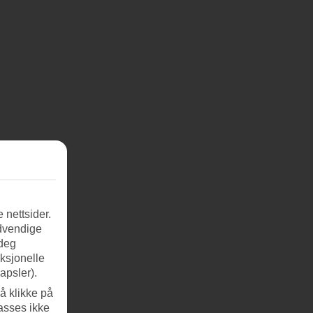
 nettsider.
ødvendige
en.
 deg
nksjonelle
apsler).
å klikke på
asses ikke