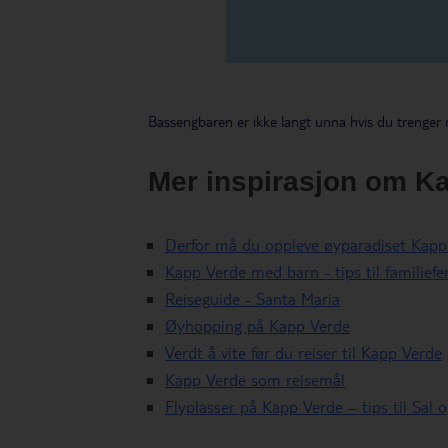
Bassengbaren er ikke langt unna hvis du trenger 
Mer inspirasjon om K
Derfor må du oppleve øyparadiset Kapp
Kapp Verde med barn - tips til familiefe
Reiseguide - Santa Maria
Øyhopping på Kapp Verde
Verdt å vite før du reiser til Kapp Verde
Kapp Verde som reisemål
Flyplasser på Kapp Verde – tips til Sal 