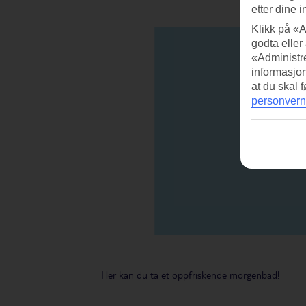
etter dine i
Klikk på «A
godta eller
«Administre
informasjo
at du skal 
personvern
Her kan du ta et oppfriskende morgenbad!