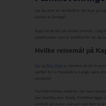
Ser du etter en familieferie der mye sol o
kysten av Senegal!
Kapp Verde byr på solrike strender, rolig 
sandstrender som er perfekte for lek og sa
Hvilke reisemål på Kap
Sal
og
Boa Vista
er navnene på de to øye
perfekt for en familieferie. Lange, vakre 
sandslott!
Familiehotellene nedenfor har høye kunde
kan bestilles som tilvalg. Hotellene ligge
vindfullt på øyene, noe som kan føre til sto