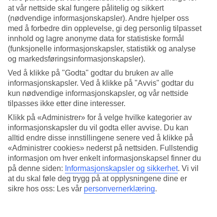
Terranas.
at vår nettside skal fungere pålitelig og sikkert
(nødvendige informasjonskapsler). Andre hjelper oss
med å forbedre din opplevelse, gi deg personlig tilpasset
innhold og lagre anonyme data for statistiske formål
Hvorfor valgte dere Den
(funksjonelle informasjonskapsler, statistikk og analyse
og markedsføringsinformasjonskapsler).
dominikanske republikk?
Ved å klikke på "Godta" godtar du bruken av alle
informasjonskapsler. Ved å klikke på "Avvis" godtar du
kun nødvendige informasjonskapsler, og vår nettside
Vi har tidligere vært i Mexico og Costa Rico og likte virkelig
tilpasses ikke etter dine interesser.
klimaet og miljøet der. Derfor ville vi prøve et annet reisemål
Klikk på «Administrer» for å velge hvilke kategorier av
i omtrent samme området og valget falt da på
Den
informasjonskapsler du vil godta eller avvise. Du kan
dominikanske republikk
.
alltid endre disse innstillingene senere ved å klikke på
«Administrer cookies» nederst på nettsiden. Fullstendig
informasjon om hver enkelt informasjonskapsel finner du
Hva slags reise bestilte dere?
på denne siden:
Informasjonskapsler og sikkerhet
.
Vi vil
at du skal føle deg trygg på at opplysningene dine er
sikre hos oss: Les vår
personvernerklæring
.
Vi bestilte en kombinasjonsreise med TUI der vi kombinerte
to steder, en uke på hvert sted.