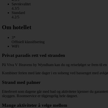
Søvnkvalitet
4.3/5
Standard
4.2/5
Om hotellet
3*
Offisiell klassifisering
WiFi
Privat paradis rett ved stranden
På Viva V Heavens by Wyndham kan du og reisefølget se frem til en rolig 
Kombiner ferien med late dager i en solseng ved bassenget med avkjø
Strand med palmer
Etterhvert som dagene går med bad og aktiviteter kjenner du garantert 
skyggen. Roomservice er tilgjengelig hele døgnet.
Mange aktiviteter å velge mellom