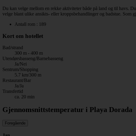
Du kan velge mellom en rekke aktiviteter både på land og til havs. Du 
velge blant ulike ansikts- eller kroppsbehandlinger og badstue. Som gj
Antall rom : 189
Kort om hotellet
Bad/strand
300 m - 400 m
Utendørsbasseng/Barnebasseng
Ja/Nei
Sentrum/Shopping
5.7 km/300 m
Restaurant/Bar
Ja/Ja
Transfertid
ca. 20 min
Gjennomsnittstemperatur i Playa Dorada
Foregående
Jan