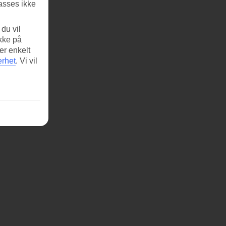
asses ikke
du vil
ikke på
er enkelt
erhet
.
Vi vil