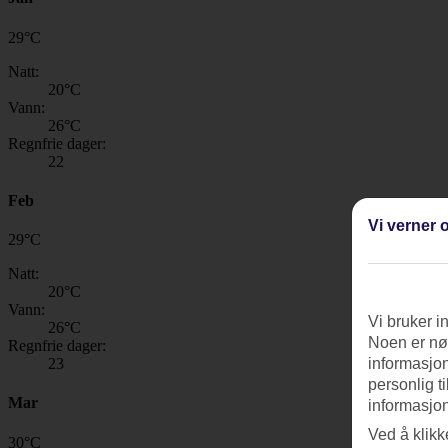
29
°
C
Natt:
20
°C
Vann:
26
°C
Regnfrie dager:
22
Feb
Vi verner o
29
°
C
Natt:
20
°C
Vann:
Vi bruker i
26
°C
Noen er nød
Regnfrie dager:
23
informasjon
personlig t
Mar
informasjon
Ved å klikk
30
°
C