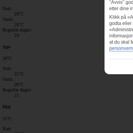
"Avvis" god
Natt:
etter dine i
20
°C
Klikk på «A
Vann:
godta eller
26
°C
«Administre
Regnfrie dager:
24
informasjo
at du skal 
Apr
personvern
30
°
C
Natt:
21
°C
Vann:
26
°C
Regnfrie dager:
21
Mai
31
°
C
Natt: