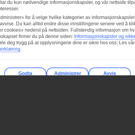
tar du kun nødvendige informasjonskapsler, og vår nettside tilp
nteresser.
dministrer» for å velge hvilke kategorier av informasjonskapsler 
 avvise. Du kan alltid endre disse innstillingene senere ved å kl
r cookies» nederst på nettsiden. Fullstendig informasjon om hv
nskapsel finner du på denne siden:
Informasjonskapsler og sikk
føle deg trygg på at opplysningene dine er sikre hos oss: Les vår
erklæring
.
Godta
Administrer
Avvis