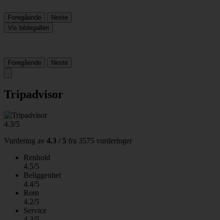
Foregående
Neste
Vis bildegalleri
Foregående
Neste
Tripadvisor
4.3/5
Vurdering av
4.3 / 5
fra
3575 vurderinger
Renhold
4.5/5
Beliggenhet
4.4/5
Rom
4.2/5
Service
4.3/5