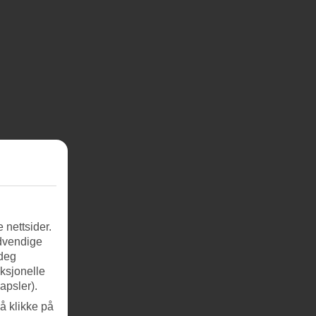
 nettsider.
ødvendige
 deg
nksjonelle
apsler).
å klikke på