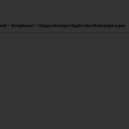
emål
Restplasser
Oppgraderinger
Opplevelser
Reiseinspirasjon