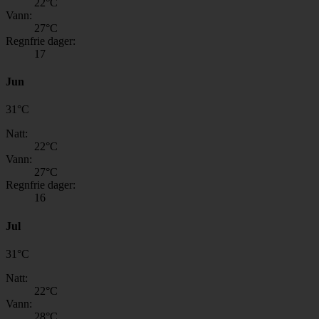
22
°C
Vann:
27
°C
Regnfrie dager:
17
Jun
31
°
C
Natt:
22
°C
Vann:
27
°C
Regnfrie dager:
16
Jul
31
°
C
Natt:
22
°C
Vann:
28
°C