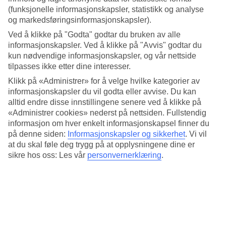
(funksjonelle informasjonskapsler, statistikk og analyse
og markedsføringsinformasjonskapsler).
Tilgjengelighet i TUI-appen
Ved å klikke på "Godta" godtar du bruken av alle
informasjonskapsler. Ved å klikke på "Avvis" godtar du
kun nødvendige informasjonskapsler, og vår nettside
tilpasses ikke etter dine interesser.
Klikk på «Administrer» for å velge hvilke kategorier av
informasjonskapsler du vil godta eller avvise. Du kan
Hele ferien i mobilen.
alltid endre disse innstillingene senere ved å klikke på
«Administrer cookies» nederst på nettsiden. Fullstendig
Last ned TUI-appen i dag!
informasjon om hver enkelt informasjonskapsel finner du
Søk og bestill reiser, fly og hotell
på denne siden:
Informasjonskapsler og sikkerhet
.
Vi vil
Informasjon om fly, hotell og transfer
at du skal føle deg trygg på at opplysningene dine er
sikre hos oss: Les vår
personvernerklæring
.
Direkte kontakt med guidene døgnet rundt
Få tilbud direkte i appen
Last ned TUI-appen her
Les mer om TUI-appen her