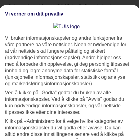
av Science Based Target (SBTi) for å sikre at de stemmer
overens med den nyeste klimavitenskapen.
Vi verner om ditt privatliv
Tourism: A Force for Good
Turisme er en av verdens største industrier og bidrar til
Vi bruker informasjonskapsler og andre funksjoner fra
våre partnere på våre nettsider. Noen er nødvendige for
utvikling og forbedring av levevilkårene for lokalbefolkningen i
at vår nettside skal fungere pålitelig og sikkert
mange land. Men turismen kan også ha en negativ
(nødvendige informasjonskapsler). Andre hjelper oss
innvirkning på både mennesker og miljø. Som en av verdens
med å forbedre din opplevelse, gi deg personlig tilpasset
innhold og lagre anonyme data for statistiske formål
største reisearrangører kan og vil vi være med på å drive
(funksjonelle informasjonskapsler, statistikk og analyse
utviklingen mot en mer bærekraftig måte å reise på.
og markedsføringsinformasjonskapsler).
Ved å klikke på "Godta" godtar du bruken av alle
Vår bærekraftstrategi
informasjonskapsler. Ved å klikke på "Avvis" godtar du
Vår bærekraftstrategi tar utgangspunkt i tre søyler – ”People,
kun nødvendige informasjonskapsler, og vår nettside
tilpasses ikke etter dine interesser.
Planet og Progress” og omfatter femten ulike områder i vår
virksomhet. Målet er å i stor grad redusere TUIs
Klikk på «Administrer» for å velge hvilke kategorier av
informasjonskapsler du vil godta eller avvise. Du kan
miljøpåvirkning og maksimere de positive sosioøkonomiske
alltid endre disse innstillingene senere ved å klikke på
effektene på reisemålene våre.
Les hele agendaen her
.