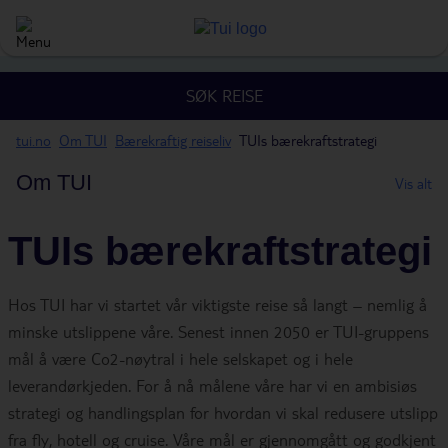
SØK REISE
tui.no
Om TUI
Bærekraftig reiseliv
TUIs bærekraftstrategi
Om TUI
Vis alt
TUIs bærekraftstrategi
Hos TUI har vi startet vår viktigste reise så langt – nemlig å
minske utslippene våre. Senest innen 2050 er TUI-gruppens
mål å være Co2-nøytral i hele selskapet og i hele
leverandørkjeden. For å nå målene våre har vi en ambisiøs
strategi og handlingsplan for hvordan vi skal redusere utslipp
fra fly, hotell og cruise. Våre mål er gjennomgått og godkjent