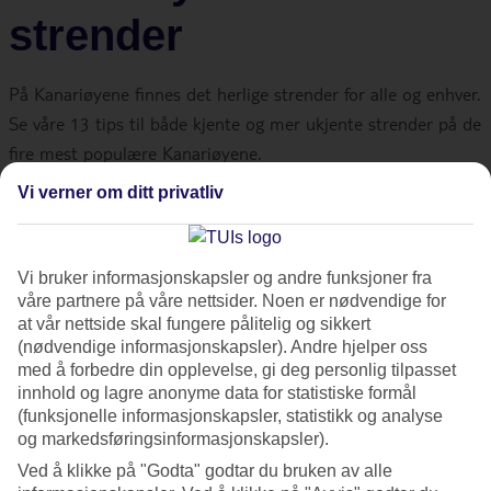
strender
På Kanariøyene finnes det herlige strender for alle og enhver.
Se våre 13 tips til både kjente og mer ukjente strender på de
fire mest populære Kanariøyene.
Vi verner om ditt privatliv
Strender på Tenerife
Vi bruker informasjonskapsler og andre funksjoner fra
Las Teresitas
ligger i prinsipp så langt nord du kan
våre partnere på våre nettsider. Noen er nødvendige for
komme på
Tenerife
. Her venter en lang, bred strand
at vår nettside skal fungere pålitelig og sikkert
med gyldengul sand.
(nødvendige informasjonskapsler). Andre hjelper oss
med å forbedre din opplevelse, gi deg personlig tilpasset
innhold og lagre anonyme data for statistiske formål
På den nordlige delen av øya finner du også
Playa Jardin
i
(funksjonelle informasjonskapsler, statistikk og analyse
utkanten av Puerto de la Cruz. Stranden ligger (som
og markedsføringsinformasjonskapsler).
navnet antyder) omgitt av en hage, og hele området er
Ved å klikke på "Godta" godtar du bruken av alle