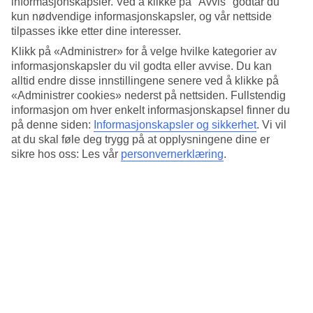
informasjonskapsler. Ved å klikke på "Avvis" godtar du
designet av den kjente kanariske arkitekten César
kun nødvendige informasjonskapsler, og vår nettside
Manrique. Vel verdt et besøk på din neste
ferie til Tenerife
!
tilpasses ikke etter dine interesser.
Klikk på «Administrer» for å velge hvilke kategorier av
Noen av Tenerifes mest populære strender er veldig fine,
informasjonskapsler du vil godta eller avvise. Du kan
og det er lett å forså hvorfor de er så populære. Verdt å
alltid endre disse innstillingene senere ved å klikke på
«Administrer cookies» nederst på nettsiden. Fullstendig
nevne er strendene
Las Vistas
og
Los Cristianos
med lys,
informasjon om hver enkelt informasjonskapsel finner du
herlig sand.
Playa El Duque
og
Playa Fañabe
er to brede
på denne siden:
Informasjonskapsler og sikkerhet
.
Vi vil
strandfavoritter med mange solsenger.
at du skal føle deg trygg på at opplysningene dine er
sikre hos oss: Les vår
personvernerklæring
.
Stranden
La Teijita
ligger rett ved flyplassen, og kanskje
det er derfor denne stranden har så god plass. Her finnes
det ingen andre hotell eller andre hus.
Ønsker du å gjøre ferien litt billigere, kan du se våre
restplasser til Tenerife
.