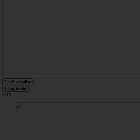
Vis bildegalleri
Foregående
1/19