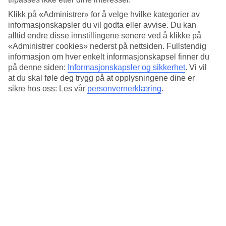
mot land, noe som gjør det til et sikkert sted for alle typer
surfere.
Klikk på «Administrer» for å velge hvilke kategorier av
informasjonskapsler du vil godta eller avvise. Du kan
alltid endre disse innstillingene senere ved å klikke på
«Administrer cookies» nederst på nettsiden. Fullstendig
informasjon om hver enkelt informasjonskapsel finner du
på denne siden:
Informasjonskapsler og sikkerhet
.
Vi vil
at du skal føle deg trygg på at opplysningene dine er
sikre hos oss: Les vår
personvernerklæring
.
Alle kan lære seg å kite – tro det eller ikke.
Mito og Djos kiteskole på Kapp
Verde