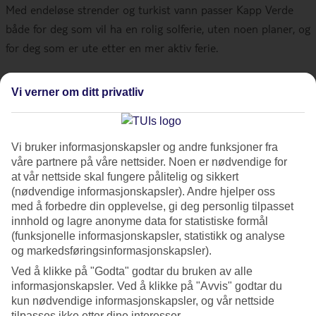
Med endeløse strender og turkist vann passer Kapp Verde
både for deg som vil ha en rolig solferie, uten noen planer, og
for deg som er ute etter en mer aktiv ferie.
Rundt den lille byen
Santa Maria
på øya
Sal
samles
Vi verner om ditt privatliv
turistene for å nyte sol og bad, rusle langs
strandpromenaden og nyte velsmakende mat og nyfanget
fisk på de lokale restaurantene. Bare 10 minutters biltur
Vi bruker informasjonskapsler og andre funksjoner fra
våre partnere på våre nettsider. Noen er nødvendige for
unna, på Sals østkyst ligger Kite Beach. Til denne tre
at vår nettside skal fungere pålitelig og sikkert
kilometer lange stranden valfarter kitere fra hele verden for å
(nødvendige informasjonskapsler). Andre hjelper oss
surfe på store bølger mellom november og mai. Kiting
med å forbedre din opplevelse, gi deg personlig tilpasset
innhold og lagre anonyme data for statistiske formål
innebærer at du står på et brett og kontrollerer en drage
(funksjonelle informasjonskapsler, statistikk og analyse
(eller en kite som det ofte også kalles i Norge) som er
og markedsføringsinformasjonskapsler).
fastspent i tau. Havet ved Kite Bech er klart og holder en
Ved å klikke på "Godta" godtar du bruken av alle
temperatur mellom 21–24 grader. Stranden består av fin
informasjonskapsler. Ved å klikke på "Avvis" godtar du
sand og er helt fri fra steiner og klipper. Vinden står alltid på
kun nødvendige informasjonskapsler, og vår nettside
tilpasses ikke etter dine interesser.