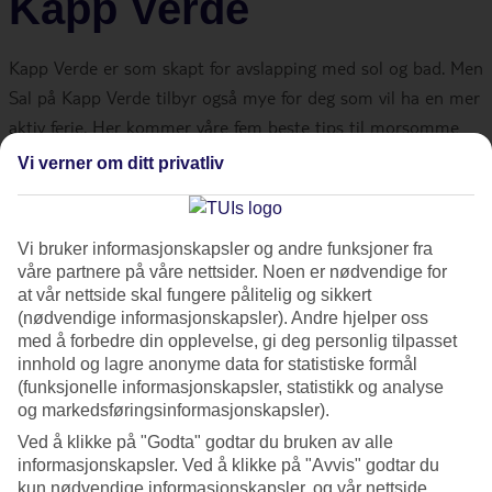
Kapp Verde
Kapp Verde er som skapt for avslapping med sol og bad. Men
Sal på Kapp Verde tilbyr også mye for deg som vil ha en mer
aktiv ferie. Her kommer våre fem beste tips til morsomme
utflukter du kan gjøre hvis du blir lei av strandlivet eller vil se
Vi verner om ditt privatliv
mer av øya.
Lei sykkel
Vi bruker informasjonskapsler og andre funksjoner fra
våre partnere på våre nettsider. Noen er nødvendige for
at vår nettside skal fungere pålitelig og sikkert
På det lille torget i
Santa Maria
ligger Electrica Bikes. Her
(nødvendige informasjonskapsler). Andre hjelper oss
med å forbedre din opplevelse, gi deg personlig tilpasset
kan du leie el-sykkel med brede dekk, noe som er perfekt
innhold og lagre anonyme data for statistiske formål
hvis du vil sykle over sanddynene. Velg om du vil leie for en
(funksjonelle informasjonskapsler, statistikk og analyse
hel eller halv dag. Du kan også leie hjelm, sykkelkurv og vogn
og markedsføringsinformasjonskapsler).
der barna kan sitte. Du kan sykle på egen hånd eller delta på
Ved å klikke på "Godta" godtar du bruken av alle
en guidet sykkeltur. Det er en herlig følelse å sykle gjennom
informasjonskapsler. Ved å klikke på "Avvis" godtar du
kun nødvendige informasjonskapsler, og vår nettside