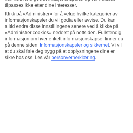
fargerike Santa Maria ned mot havet og langs strandkanten.
tilpasses ikke etter dine interesser.
Ta en piknik eller ispause og se mer av Sal.
Klikk på «Administrer» for å velge hvilke kategorier av
informasjonskapsler du vil godta eller avvise. Du kan
alltid endre disse innstillingene senere ved å klikke på
«Administrer cookies» nederst på nettsiden. Fullstendig
informasjon om hver enkelt informasjonskapsel finner du
på denne siden:
Informasjonskapsler og sikkerhet
.
Vi vil
at du skal føle deg trygg på at opplysningene dine er
sikre hos oss: Les vår
personvernerklæring
.
Å sykle på Kapp Verde er en herlig opplevelse.
Kjør firehjuling over
sanddynene