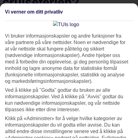
cruiseferien?
Vi verner om ditt privatliv
Lurer du på hva som er inkludert når man bestiller
cruiseferie? Her finner du oversikt over hva som er inkludert
når du reiser med TUI.
Vi bruker informasjonskapsler og andre funksjoner fra
våre partnere på våre nettsider. Noen er nødvendige for
at vår nettside skal fungere pålitelig og sikkert
Lurer du på hva som er inkludert i våre cruiseferier? En
(nødvendige informasjonskapsler). Andre hjelper oss
cruiseferie gir deg mye for pengene ettersom mye er
med å forbedre din opplevelse, gi deg personlig tilpasset
innhold og lagre anonyme data for statistiske formål
inkludert i prisen. Vi tilbyr alt du trenger for en
(funksjonelle informasjonskapsler, statistikk og analyse
uforglemmelig ferie med god mat, underholdning, avslapping
og markedsføringsinformasjonskapsler).
og fantastiske reisemål. Her finner du informasjon om hva
Ved å klikke på "Godta" godtar du bruken av alle
som er inkludert i prisen når du bestiller cruise med
informasjonskapsler. Ved å klikke på "Avvis" godtar du
kun nødvendige informasjonskapsler, og vår nettside
TUI
cruise med TUI
.
tilpasses ikke etter dine interesser.
Klikk på «Administrer» for å velge hvilke kategorier av
Vi selger dessverre ikke cruisereiser akkurat nå, men vi håper å
informasjonskapsler du vil godta eller avvise. Du kan
gjøre det igjen snart.
alltid endre disse innstillingene senere ved å klikke på
«Administrer cookies» nederst på nettsiden. Fullstendig