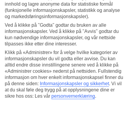
oppdelt i ulike strender, blant annet langstrakte Doryssa Bay
innhold og lagre anonyme data for statistiske formål
(funksjonelle informasjonskapsler, statistikk og analyse
og fine Potokaki Beach. I Pythagorion finner du gode
og markedsføringsinformasjonskapsler).
restauranter og barnevennlige hotell som
BLUE STAR
Ved å klikke på "Godta" godtar du bruken av alle
Doryssa Seaside Resort
med topp beliggenhet på stranden.
informasjonskapsler. Ved å klikke på "Avvis" godtar du
kun nødvendige informasjonskapsler, og vår nettside
tilpasses ikke etter dine interesser.
Det finnes utallige steder du kan utforske på Samos, og her
kan det være lurt å leie bil for en dag eller to.
Kokkari
er en
Klikk på «Administrer» for å velge hvilke kategorier av
informasjonskapsler du vil godta eller avvise. Du kan
koselig fiskerlandsby med hvitkalkede hus og krystallklart
alltid endre disse innstillingene senere ved å klikke på
vann nord for
Pythagorion
som definitivt er vel verdt et
«Administrer cookies» nederst på nettsiden. Fullstendig
besøk.
informasjon om hver enkelt informasjonskapsel finner du
på denne siden:
Informasjonskapsler og sikkerhet
.
Vi vil
at du skal føle deg trygg på at opplysningene dine er
En av de fineste strendene på Samos er uten tvil Psili
sikre hos oss: Les vår
personvernerklæring
.
Ammos som ligger 7 km fra Pythagorion. Du kommer deg
enkelt dit med bil eller båt fra Pythagorian-havnen, og dette
er noe du må få med deg på din
ferie i Hellas
.
Når det gjelder utflukter kan du dra på en dagstur med båt