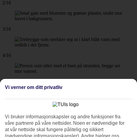
2/16
3/16
4/16
5/16
Vi verner om ditt privatliv
6/16
Vi bruker informasjonskapsler og andre funksjoner fra
våre partnere på våre nettsider. Noen er nødvendige for
at vår nettside skal fungere pålitelig og sikkert
7/16
(nødvendige informasjonskapsler). Andre hjelper oss