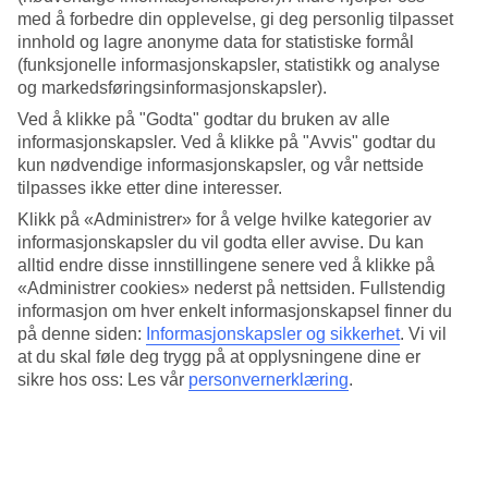
med å forbedre din opplevelse, gi deg personlig tilpasset
innhold og lagre anonyme data for statistiske formål
8/16
(funksjonelle informasjonskapsler, statistikk og analyse
og markedsføringsinformasjonskapsler).
Ved å klikke på "Godta" godtar du bruken av alle
9/16
informasjonskapsler. Ved å klikke på "Avvis" godtar du
kun nødvendige informasjonskapsler, og vår nettside
tilpasses ikke etter dine interesser.
Klikk på «Administrer» for å velge hvilke kategorier av
10/16
informasjonskapsler du vil godta eller avvise. Du kan
alltid endre disse innstillingene senere ved å klikke på
«Administrer cookies» nederst på nettsiden. Fullstendig
11/16
informasjon om hver enkelt informasjonskapsel finner du
på denne siden:
Informasjonskapsler og sikkerhet
.
Vi vil
at du skal føle deg trygg på at opplysningene dine er
12/16
sikre hos oss: Les vår
personvernerklæring
.
13/16