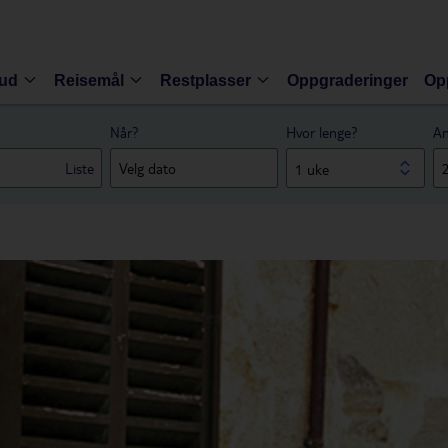
bud
Reisemål
Restplasser
Oppgraderinger
Op
Når?
Hvor lenge?
An
Liste
1 uke