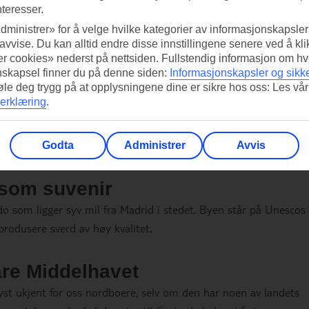
nteresser.
dministrer» for å velge hvilke kategorier av informasjonskapsler 
 avvise. Du kan alltid endre disse innstillingene senere ved å kl
r cookies» nederst på nettsiden. Fullstendig informasjon om hv
nskapsel finner du på denne siden:
Informasjonskapsler og sikk
føle deg trygg på at opplysningene dine er sikre hos oss: Les vår
erklæring
.
Godta
Administrer
Avvis
ppleve mer av Spania.
 som suvenir
do som ligger syv mil fra Madrid i stedet. Byen står på Unescos
 produsere sverd av høy kvalitet.
are Middelhavet
yst ukjent for oss nordboere, selv om den har noen av landets