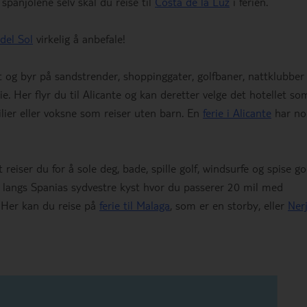
 spanjolene selv skal du reise til
Costa de la Luz
i ferien.
del Sol
virkelig å anbefale!
t og byr på sandstrender, shoppinggater, golfbaner, nattklubber
ie. Her flyr du til Alicante og kan deretter velge det hotellet so
lier eller voksne som reiser uten barn. En
ferie i Alicante
har no
t reiser du for å sole deg, bade, spille golf, windsurfe og spise g
jør langs Spanias sydvestre kyst hvor du passerer 20 mil med
 Her kan du reise på
ferie til Malaga
, som er en storby, eller
Ner