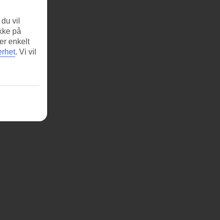
du vil
ikke på
er enkelt
erhet
.
Vi vil