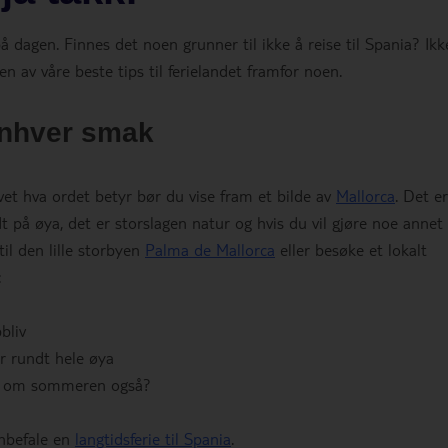
 dagen. Finnes det noen grunner til ikke å reise til Spania? Ikk
en av våre beste tips til ferielandet framfor noen.
enhver smak
 vet hva ordet betyr bør du vise fram et bilde av
Mallorca
. Det er
t på øya, det er storslagen natur og hvis du vil gjøre noe annet
til den lille storbyen
Palma de Mallorca
eller besøke et lokalt
:
bliv
er rundt hele øya
om sommeren også?
anbefale en
langtidsferie til Spania
.