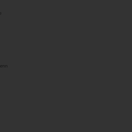
e
 enn