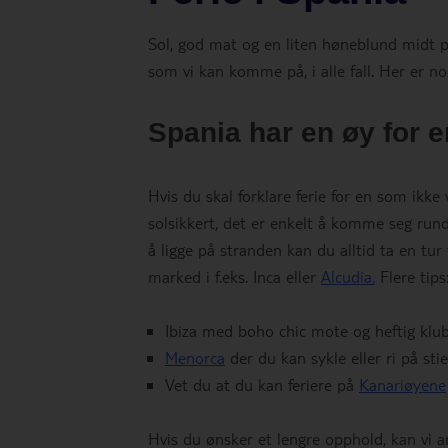
Sol, god mat og en liten høneblund midt på
som vi kan komme på, i alle fall. Her er no
Spania har en øy for 
Hvis du skal forklare ferie for en som ikke
solsikkert, det er enkelt å komme seg rund
å ligge på stranden kan du alltid ta en tur 
marked i f.eks. Inca eller
Alcudia.
Flere tips
Ibiza med boho chic mote og heftig klub
Menorca
der du kan sykle eller ri på sti
Vet du at du kan feriere på
Kanariøyene
Hvis du ønsker et lengre opphold, kan vi 