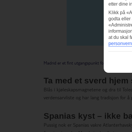
etter dine i
Klikk på «A
godta eller
«Administre
informasjo
at du skal 
personvern
Madrid er et fint utgangspunkt for deg som vil o
Ta med et sverd hjem
Blås i kjøleskapsmagnetene og dra til Tole
verdensarvliste og har lang tradisjon for å
Spanias kyst – ikke b
Pussig nok er Spanias vakre Atlanterhavsk