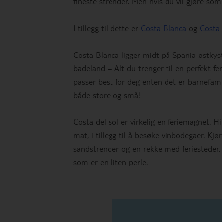
fineste strender. Men hvis du vil gjøre som
I tillegg til dette er
Costa Blanca
og
Costa 
Costa Blanca ligger midt på Spania østkys
badeland – Alt du trenger til en perfekt fer
passer best for deg enten det er barnefami
både store og små!
Costa del sol er virkelig en feriemagnet. Hi
mat, i tillegg til å besøke vinbodegaer. K
sandstrender og en rekke med feriesteder.
som er en liten perle.