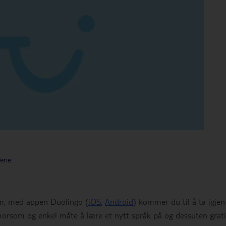
erie.
em, med appen Duolingo (
iOS
,
Android
) kommer du til å ta igjen
orsom og enkel måte å lære et nytt språk på og dessuten grati