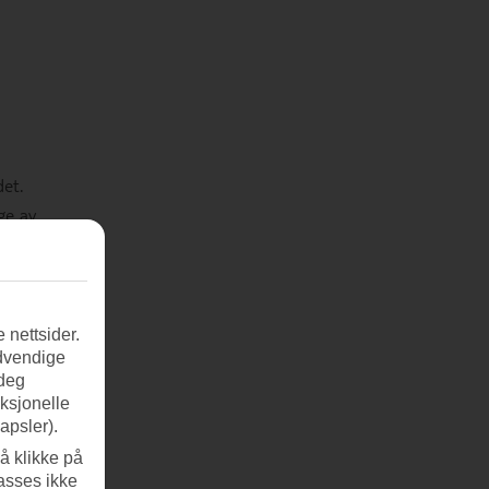
et.
ge av
 nettsider.
ødvendige
 deg
nksjonelle
apsler).
å klikke på
asses ikke