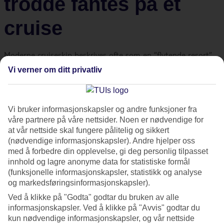
trodde fantes på et
cruise
Moderne cruiseskip beskrives ofte som en ”flytende resort”.
Her kan du lese om 7 kule aktiviteter og opplevelser som du
Vi verner om ditt privatliv
mest sannsynlig ikke forventer om bord på et cruise.
Vi bruker informasjonskapsler og andre funksjoner fra
Vi selger dessverre ikke cruisereiser akkurat nå, men vi håper å
våre partnere på våre nettsider. Noen er nødvendige for
gjøre det igjen snart.
at vår nettside skal fungere pålitelig og sikkert
(nødvendige informasjonskapsler). Andre hjelper oss
Opplev vektløshet i fritt fall-
med å forbedre din opplevelse, gi deg personlig tilpasset
innhold og lagre anonyme data for statistiske formål
simulator
(funksjonelle informasjonskapsler, statistikk og analyse
og markedsføringsinformasjonskapsler).
Ved å klikke på "Godta" godtar du bruken av alle
På Royal Caribbeans skip i Quantum-klassen finnes mange
informasjonskapsler. Ved å klikke på "Avvis" godtar du
kule opplevelser. En av dem er verdens første fritt fall-, eller
kun nødvendige informasjonskapsler, og vår nettside