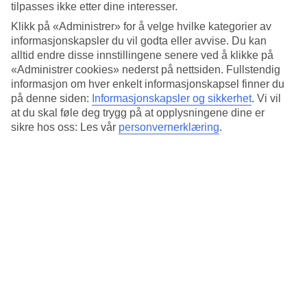
fallskjerm-simulator til sjøs. Ta på deg flydrakt og
tilpasses ikke etter dine interesser.
beskyttelsesutstyr og bli med en profesjonell instruktør inn i
Klikk på «Administrer» for å velge hvilke kategorier av
informasjonskapsler du vil godta eller avvise. Du kan
den syv meter høye vindtunnelen i glass for å kjenne
alltid endre disse innstillingene senere ved å klikke på
hvordan det føles å fly fritt. Har du flaks inviterer
«Administrer cookies» nederst på nettsiden. Fullstendig
instruktøren til en oppvisning etterpå, med skru, salto og
informasjon om hver enkelt informasjonskapsel finner du
mer avanserte øvelser i lufta.
på denne siden:
Informasjonskapsler og sikkerhet
.
Vi vil
at du skal føle deg trygg på at opplysningene dine er
sikre hos oss: Les vår
personvernerklæring
.
Go-kart på cruiseskipet
På Norwegian Bliss finner du verdens største racerbane til
sjøs. Den er bygget i to nivåer og har plass til ti elektriske
go-kart-biler. Maks hastighet er opptil 65 km/t, og bilene har
fire hastighetsinnstillinger for nybegynnere, middels og
avanserte sjåfører med ekstra ”turbo boost” per runde for å
gjøre det mulig å kjøre forbi.