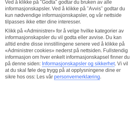
Ved å klikke på "Godta" godtar du bruken av alle
utforske Baris gamleby, hvor du kan besøke den ikoniske
informasjonskapsler. Ved å klikke på "Avvis" godtar du
Basilica di San Nicola. Dette er en eldre kirke som har stor
kun nødvendige informasjonskapsler, og vår nettside
religiøs betydning for mange kristne. Etterpå kan du spasere
tilpasses ikke etter dine interesser.
langs den vakre promenaden og nyte utsikten før du lander
Klikk på «Administrer» for å velge hvilke kategorier av
informasjonskapsler du vil godta eller avvise. Du kan
for kvelden i en koselig trattoria for å nyte Apulias
alltid endre disse innstillingene senere ved å klikke på
delikatesser. Bari er en by full av historie og et flott sted å
«Administrer cookies» nederst på nettsiden. Fullstendig
starte ditt eventyr!
informasjon om hver enkelt informasjonskapsel finner du
på denne siden:
Informasjonskapsler og sikkerhet
.
Vi vil
at du skal føle deg trygg på at opplysningene dine er
Se våre reiser til Bari
sikre hos oss: Les vår
personvernerklæring
.
Dag 2: Polignano a Mare og
ankomst Lecce
Etter frokost er det tid for en kort kjøretur til
Polignano a
Mare
, en av Italias vakreste kystbyer. Her kan du spasere