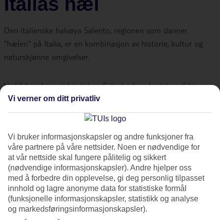
Italias hæl
Den italienske halvøya Salento, regionen som danner
"hælen" på Italia, er en kombinasjon av historie, kultur og
naturskjønne omgivelser.
Ved å bo i Lecce i hjertet av Salento, har du det perfekte
utgangspunktet for å utforske hele regionen. Her foreslår vi
Vi verner om ditt privatliv
en 7-dagers plan for oppholdet med Lecce som hjemmebase,
hvor hver dag byr på en ny dagstur til vakre steder rundt i
Vi bruker informasjonskapsler og andre funksjoner fra
Salento.
våre partnere på våre nettsider. Noen er nødvendige for
at vår nettside skal fungere pålitelig og sikkert
Dag 1: Ankomst til Bari – Italias
(nødvendige informasjonskapsler). Andre hjelper oss
med å forbedre din opplevelse, gi deg personlig tilpasset
dør mot øst
innhold og lagre anonyme data for statistiske formål
(funksjonelle informasjonskapsler, statistikk og analyse
og markedsføringsinformasjonskapsler).
Velkommen til starten av din reise til Salento! Begynn med å