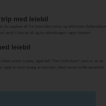
rip med leiebil
 du oppleve alt fra historiske ruiner og pittoreske fjellandsbyer
l verdt å leie en bil og ta utforskingen i egne hender!
ed leiebil
 blant annet Lindos, også kalt ”Den hvite byen”, som er en av
r også et stort utvalg av strender, blant annet surfer-paradiset