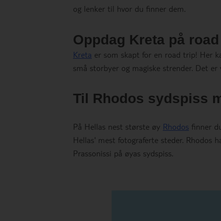
og lenker til hvor du finner dem.
Oppdag Kreta på road t
Kreta
er som skapt for en road trip! Her kan
små storbyer og magiske strender. Det er ve
Til Rhodos sydspiss m
På Hellas nest største øy
Rhodos
finner du
Hellas' mest fotograferte steder. Rhodos ha
Prassonissi på øyas sydspiss.