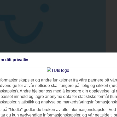
m ditt privatliv
nformasjonskapsler og andre funksjoner fra våre partnere på våre
vendige for at vår nettside skal fungere pålitelig og sikkert (n
skapsler). Andre hjelper oss med å forbedre din opplevelse, gi
ilpasset innhold og lagre anonyme data for statistiske formål (fu
ed godt egne for en road trip! Lyse lange sandstrender, turkise
skapsler, statistikk og analyse og markedsføringsinformasjonsk
eden Tramuntana med landsbyer som Dejà, Sóller, Lluc og
e på "Godta" godtar du bruken av alle informasjonskapsler. Ved 
Mallorca
med tips til hvor du kan kjøre med leiebil.
tar du kun nødvendige informasjonskapsler, og vår nettside tilp