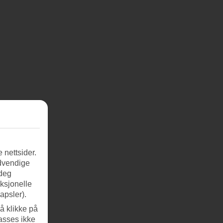
 nettsider.
ødvendige
 deg
nksjonelle
apsler).
å klikke på
asses ikke