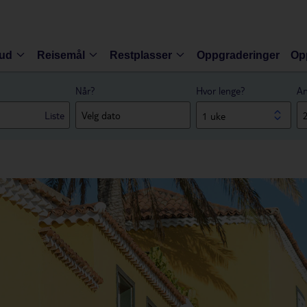
bud
Reisemål
Restplasser
Oppgraderinger
Op
Når?
Hvor lenge?
An
Liste
1 uke