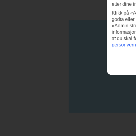
etter dine i
Klikk på «A
godta eller
«Administre
informasjo
at du skal 
personvern