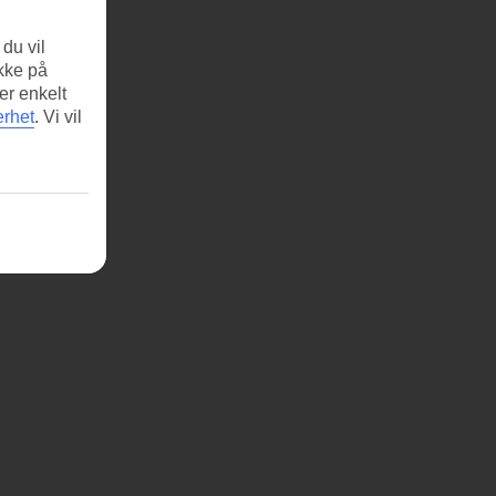
du vil
ikke på
er enkelt
erhet
.
Vi vil