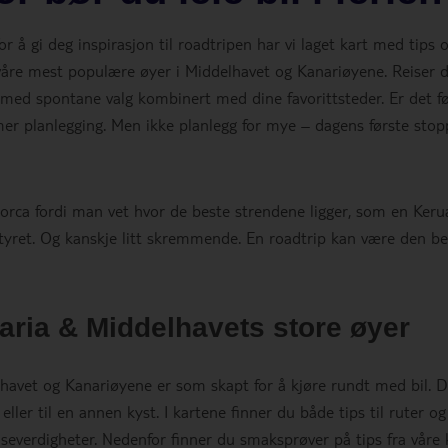
for å gi deg inspirasjon til roadtripen har vi laget kart med tips 
v våre mest populære øyer i Middelhavet og Kanariøyene. Reiser d
s med spontane valg kombinert med dine favorittsteder. Er det f
 mer planlegging. Men ikke planlegg for mye – dagens første stop
llorca fordi man vet hvor de beste strendene ligger, som en Keru
ventyret. Og kanskje litt skremmende. En roadtrip kan være den b
aria & Middelhavets store øyer
avet og Kanariøyene er som skapt for å kjøre rundt med bil. D
eller til en annen kyst. I kartene finner du både tips til ruter og
 severdigheter. Nedenfor finner du smaksprøver på tips fra våre 