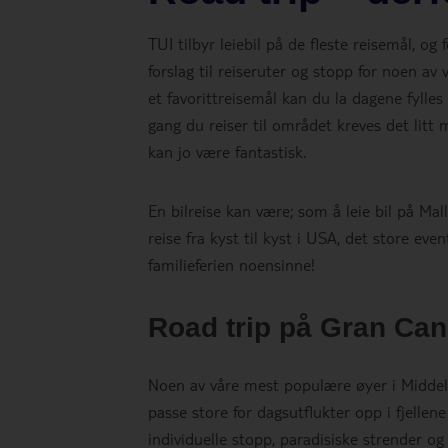
TUI tilbyr leiebil på de fleste reisemål, og 
forslag til reiseruter og stopp for noen a
et favorittreisemål kan du la dagene fylle
gang du reiser til området kreves det litt
kan jo være fantastisk.
En bilreise kan være; som å leie bil på Ma
reise fra kyst til kyst i USA, det store e
familieferien noensinne!
Road trip på Gran Can
Noen av våre mest populære øyer i Middelh
passe store for dagsutflukter opp i fjellene 
individuelle stopp, paradisiske strender og