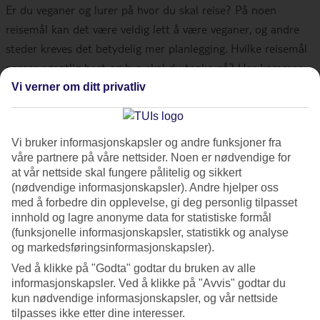
Er du veganer og lurer på hvor du skal reise? På noen
reisemål kan det være veldig lett å være veganer, og andre
steder kreves det betydelig mer planlegging. Hvilke reisemål
passer egentlig best og hva skal du tenke på? Her kommer
noen matnyttige tips!
Vi verner om ditt privatliv
Last ned appen HappyCow
Vi bruker informasjonskapsler og andre funksjoner fra
våre partnere på våre nettsider. Noen er nødvendige for
Når sulten setter inn og humøret begynner å svikte er appen
at vår nettside skal fungere pålitelig og sikkert
(nødvendige informasjonskapsler). Andre hjelper oss
HappyCow et must på reisen! I denne appen (eller på
med å forbedre din opplevelse, gi deg personlig tilpasset
nettsiden deres) finner du en mengde vegansk restauranter
innhold og lagre anonyme data for statistiske formål
over hele verden. Appen er ganske enkelt en stor hjelp når
(funksjonelle informasjonskapsler, statistikk og analyse
du er på reisefot, eventuelt til research før reisen.
og markedsføringsinformasjonskapsler).
Ved å klikke på "Godta" godtar du bruken av alle
informasjonskapsler. Ved å klikke på "Avvis" godtar du
Lær deg fraser på det lokale
kun nødvendige informasjonskapsler, og vår nettside
språket eller forbered en lapp
tilpasses ikke etter dine interesser.