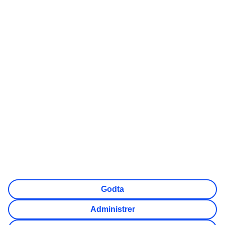
Quiz: Hvor skal du reise?
Chartertur
Swim out-hotell
Sydentur
Storbyferie
All inclusive
Weekendtur
Reise Gran Canaria
Pakkereiser
Røde dager 2026
Sommerferie 2026
Høstferie 2026
Cinque Terre reisetips
TUI Norge AS er en del av TUI Nordic som er et nordisk
reisekonsern, der også TUI Sverige, TUI Danmark, TUI
Godta
Finland, Nazar og flyselskapet TUIfly Nordic inngår. TUI
Nordic er en del av TUI Group. Adresse: Lille Grensen 7,
Administrer
0159 Oslo. Telefon kundeservice: 67 11 50 00.