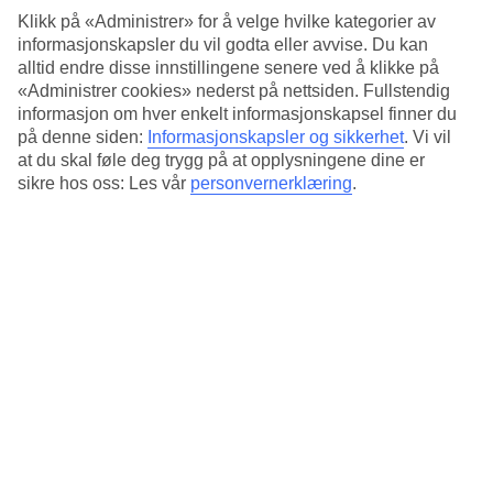
Klikk på «Administrer» for å velge hvilke kategorier av
informasjonskapsler du vil godta eller avvise. Du kan
Kanskje har du som jeg syntes at du har vært helt tydelig
alltid endre disse innstillingene senere ved å klikke på
med bestillingen på restauranten, men ved første tygg fått
«Administrer cookies» nederst på nettsiden. Fullstendig
informasjon om hver enkelt informasjonskapsel finner du
en utrivelig overraskelse? Å forvente seg at en servitør som
på denne siden:
Informasjonskapsler og sikkerhet
.
Vi vil
ikke er supergod i engelsk skal forstå at du er veganer og hva
at du skal føle deg trygg på at opplysningene dine er
det innebærer er ikke alltid noe du kan regne med. Derfor
sikre hos oss: Les vår
personvernerklæring
.
kan det være lurt å øve inn noen fraser på det lokale språket
(dvs. for deg med språkøre). For å være helt ærlig, det beste
er kanskje å skrive det ned på en lapp. I ikke-engelsktalende
land kan det være lurt å være ekstra tydelig. Forbered gjerne
en lapp allerede før du reiser eller spør personalet i
resepsjonen på hotellet om de kan hjelpe deg å skrive noen
ord.
Forbered en lapp til restauranten: