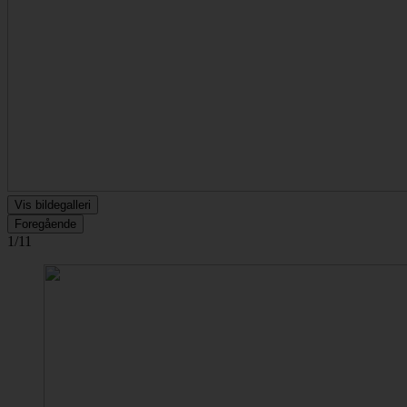
Vis bildegalleri
Foregående
1/11