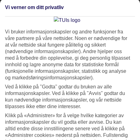
det er lurt å være oppmerksom på lommetyver og passe
Vi verner om ditt privatliv
godt på lommeboken og personlige eiendeler. Markedets
beliggenhet rett ved stranden gjør det mulig å kombinere
strandliv med en rolig shoppingtur.
Vi bruker informasjonskapsler og andre funksjoner fra
våre partnere på våre nettsider. Noen er nødvendige for
Hvor?
Nær stranden Playa de los Los Cristianos
at vår nettside skal fungere pålitelig og sikkert
(nødvendige informasjonskapsler). Andre hjelper oss
Når?
Tirsdager og søndager 09:00–14:00
med å forbedre din opplevelse, gi deg personlig tilpasset
innhold og lagre anonyme data for statistiske formål
(funksjonelle informasjonskapsler, statistikk og analyse
og markedsføringsinformasjonskapsler).
Ved å klikke på "Godta" godtar du bruken av alle
informasjonskapsler. Ved å klikke på "Avvis" godtar du
kun nødvendige informasjonskapsler, og vår nettside
tilpasses ikke etter dine interesser.
Klikk på «Administrer» for å velge hvilke kategorier av
informasjonskapsler du vil godta eller avvise. Du kan
alltid endre disse innstillingene senere ved å klikke på
«Administrer cookies» nederst på nettsiden. Fullstendig