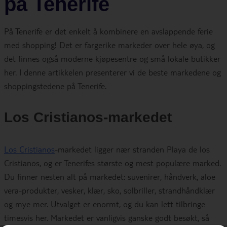
på Tenerife
På Tenerife er det enkelt å kombinere en avslappende ferie
med shopping! Det er fargerike markeder over hele øya, og
det finnes også moderne kjøpesentre og små lokale butikker
her. I denne artikkelen presenterer vi de beste markedene og
shoppingstedene på Tenerife.
Los Cristianos-markedet
Los Cristianos
-markedet ligger nær stranden Playa de los
Cristianos, og er Tenerifes største og mest populære marked.
Du finner nesten alt på markedet: suvenirer, håndverk, aloe
vera-produkter, vesker, klær, sko, solbriller, strandhåndklær
og mye mer. Utvalget er enormt, og du kan lett tilbringe
timesvis her. Markedet er vanligvis ganske godt besøkt, så