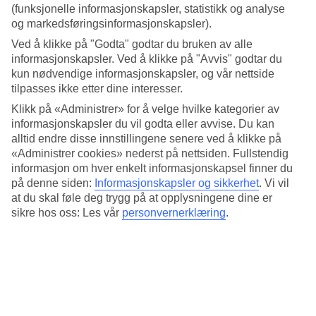
(funksjonelle informasjonskapsler, statistikk og analyse
Krakow bør man besøke?
og markedsføringsinformasjonskapsler).
Ved å klikke på "Godta" godtar du bruken av alle
Krakow har flere shoppingområder, og i denne byen finner
informasjonskapsler. Ved å klikke på "Avvis" godtar du
kun nødvendige informasjonskapsler, og vår nettside
du både kjøpesentre, tradisjonelle markeder og små
tilpasses ikke etter dine interesser.
nisjebutikker. TUI tilbyr
hotell i Krakow
som ligger sentralt
Klikk på «Administrer» for å velge hvilke kategorier av
og i kort avstand til både shopping og opplevelser.
informasjonskapsler du vil godta eller avvise. Du kan
alltid endre disse innstillingene senere ved å klikke på
Gamlebyen (Stare Miasto)
«Administrer cookies» nederst på nettsiden. Fullstendig
informasjon om hver enkelt informasjonskapsel finner du
på denne siden:
Informasjonskapsler og sikkerhet
.
Vi vil
Gamlebyen er et viktig stopp når du skal på shopping i
at du skal føle deg trygg på at opplysningene dine er
Krakow! Her finner du en rekke små butikker,
sikre hos oss: Les vår
personvernerklæring
.
suvenirforretninger og kunstgallerier. Rynek Główny, byens
hovedtorg, er omgitt av butikker som selger polske suvenirer
som smykker, keramikk og tekstiler. En av de mest kjente
bygningene på torget er Sukiennice (Kleshallen), hvor du kan
kjøpe suvenirer og håndverksprodukter.