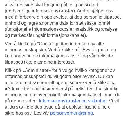
at vår nettside skal fungere pålitelig og sikkert
(nødvendige informasjonskapsler). Andre hjelper oss
Julemarked i Tivoli
med å forbedre din opplevelse, gi deg personlig tilpasset
innhold og lagre anonyme data for statistiske formål
Vesterbrogade 3, 1630 København V, Denmark
(funksjonelle informasjonskapsler, statistikk og analyse
og markedsføringsinformasjonskapsler).
Jul i Tivoli er et skikkelig eventyr! Juletrærne skinner med
fargerike lys, mens den blinkende dekor...
Ved å klikke på "Godta" godtar du bruken av alle
informasjonskapsler. Ved å klikke på "Avvis" godtar du
kun nødvendige informasjonskapsler, og vår nettside
tilpasses ikke etter dine interesser.
Klikk på «Administrer» for å velge hvilke kategorier av
informasjonskapsler du vil godta eller avvise. Du kan
alltid endre disse innstillingene senere ved å klikke på
«Administrer cookies» nederst på nettsiden. Fullstendig
informasjon om hver enkelt informasjonskapsel finner du
på denne siden:
Informasjonskapsler og sikkerhet
.
Vi vil
at du skal føle deg trygg på at opplysningene dine er
sikre hos oss: Les vår
personvernerklæring
.