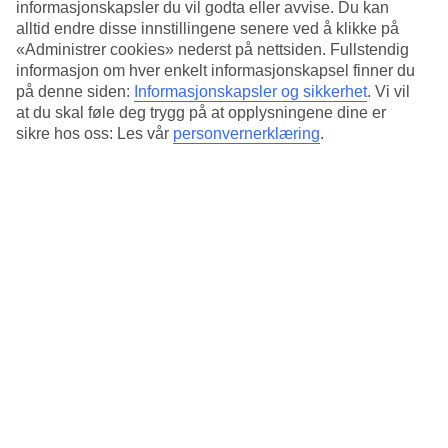
informasjonskapsler du vil godta eller avvise. Du kan
alltid endre disse innstillingene senere ved å klikke på
«Administrer cookies» nederst på nettsiden. Fullstendig
informasjon om hver enkelt informasjonskapsel finner du
på denne siden:
Informasjonskapsler og sikkerhet
.
Vi vil
at du skal føle deg trygg på at opplysningene dine er
sikre hos oss: Les vår
personvernerklæring
.
På TUI BLUE Family Fun kan barna lære å ta sitt aller første
svømmetak!
På
TUI BLUE Family Fun
finner du alt du trenger av både
aktiviteter og avslapning. På bildene ser du hvordan noen
fremtidige storsvømmere får instruksjoner fra