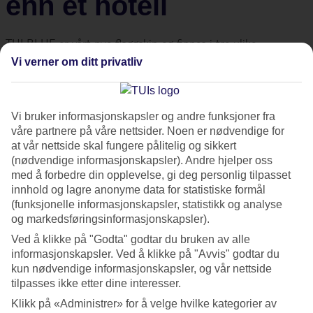
enn et hotell
TUI BLUE er vårt nye flaggskip og finnes i tre ulike
kategorier – TUI BLUE, TUI BLUE Adults Only og TUI BLUE
Vi verner om ditt privatliv
Family Fun. Her kommer du nærmere reisemålet og de du
reiser med, uansett når på året du reiser og hvem du vil ha
Vi bruker informasjonskapsler og andre funksjoner fra
med deg. TUI BLUE er mer enn et hotell. Det er en
våre partnere på våre nettsider. Noen er nødvendige for
opplevelse i seg selv.
at vår nettside skal fungere pålitelig og sikkert
(nødvendige informasjonskapsler). Andre hjelper oss
med å forbedre din opplevelse, gi deg personlig tilpasset
TUI BLUE er et fellesnavn for våre beste hotellopplevelser.
innhold og lagre anonyme data for statistiske formål
Skapt for deg som gjerne spør kokken om oppskriften, som
(funksjonelle informasjonskapsler, statistikk og analyse
låner en sykkel og utforsker kysten på egen hånd – og som
og markedsføringsinformasjonskapsler).
får familien med på yoga ved soloppgang. Uansett om det er
Ved å klikke på "Godta" godtar du bruken av alle
TUI BLUE, TUI BLUE Adults Only eller TUI BLUE Family Fun
informasjonskapsler. Ved å klikke på "Avvis" godtar du
kun nødvendige informasjonskapsler, og vår nettside
som faller deg i smak, vil du få en moderne og spennende
tilpasses ikke etter dine interesser.
ferie.
Klikk på «Administrer» for å velge hvilke kategorier av
TUI BLUE Family Fun