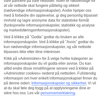
våre partnere på våre nettsider. Noen er nødvendige for
og atmosfæren er fylt med liv, julemusikk og duften av varm
at vår nettside skal fungere pålitelig og sikkert
sjokolade fra koselige kafeer.
(nødvendige informasjonskapsler). Andre hjelper oss
med å forbedre din opplevelse, gi deg personlig tilpasset
innhold og lagre anonyme data for statistiske formål
For par er en juletur til London den perfekte muligheten for
(funksjonelle informasjonskapsler, statistikk og analyse
både eventyr og avslapning. Ta en spasertur langs Regent
og markedsføringsinformasjonskapsler).
Street, nyt et glass i Covent Garden eller opplev byen fra en
Ved å klikke på "Godta" godtar du bruken av alle
takterrasse med utsikt over Tower Bridge.
informasjonskapsler. Ved å klikke på "Avvis" godtar du
kun nødvendige informasjonskapsler, og vår nettside
tilpasses ikke etter dine interesser.
Opplevelser for to i London:
Klikk på «Administrer» for å velge hvilke kategorier av
informasjonskapsler du vil godta eller avvise. Du kan
Julelys på Regent Street og Oxford Street: Gå en kveldstur
alltid endre disse innstillingene senere ved å klikke på
mens lysene reflekteres i de regnvåte brosteinene.
«Administrer cookies» nederst på nettsiden. Fullstendig
informasjon om hver enkelt informasjonskapsel finner du
Teater og musikaler: Opplev magien i West End, med alt
på denne siden:
Informasjonskapsler og sikkerhet
.
Vi vil
fra klassiske kjærlighetshistorier til vinterlige forestillinger.
at du skal føle deg trygg på at opplysningene dine er
Takterrasser: Nyt et glass med bobler på takterrasser som
sikre hos oss: Les vår
personvernerklæring
.
Sky Garden eller Madison, eller nyt
afternoon tea i London
Eye
.