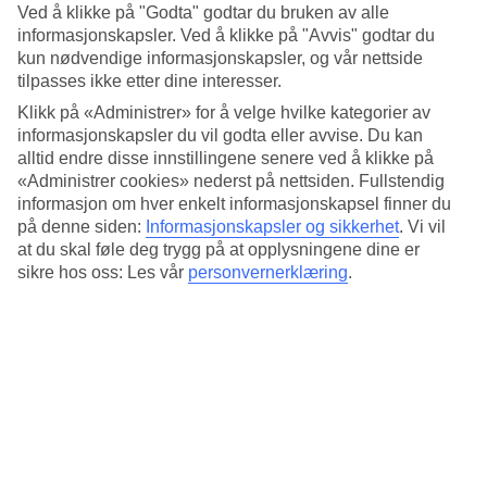
Ved å klikke på "Godta" godtar du bruken av alle
informasjonskapsler. Ved å klikke på "Avvis" godtar du
Våre favorittips når du trenger
kun nødvendige informasjonskapsler, og vår nettside
en pause fra shoppingen:
tilpasses ikke etter dine interesser.
Klikk på «Administrer» for å velge hvilke kategorier av
informasjonskapsler du vil godta eller avvise. Du kan
1. Notting Hill
alltid endre disse innstillingene senere ved å klikke på
«Administrer cookies» nederst på nettsiden. Fullstendig
Den sjarmerende bydelen Notting Hill ble kjent fra filmen
informasjon om hver enkelt informasjonskapsel finner du
på denne siden:
Informasjonskapsler og sikkerhet
.
Vi vil
med samme navn, og med sine pastellfargede hus er dette
at du skal føle deg trygg på at opplysningene dine er
området et must når du er i London. Her får du oppleve
sikre hos oss: Les vår
personvernerklæring
.
gaten Portobello Road med et livlig marked, små butikker og
koselige kaféer. Et tips er kaféen GAIL´s bakery der du kan
varme deg med en varm kakao, nybakt brød eller varme
scones.